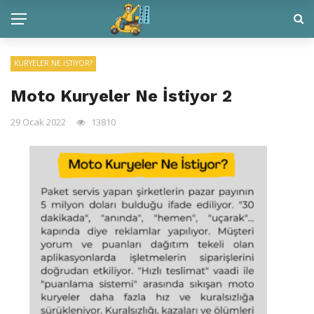
KURYELER NE İSTIYOR?
Moto Kuryeler Ne İstiyor 2
29 Ocak 2022
13810