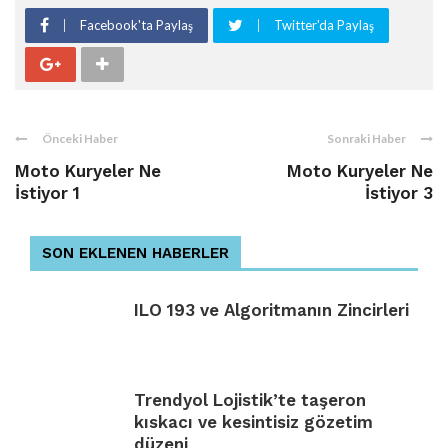
Facebook'ta Paylaş
Twitter'da Paylaş
Önceki Haber
Sonraki Haber
Moto Kuryeler Ne
Moto Kuryeler Ne
İstiyor 1
İstiyor 3
SON EKLENEN HABERLER
ILO 193 ve Algoritmanın Zincirleri
Trendyol Lojistik’te taşeron
kıskacı ve kesintisiz gözetim
düzeni