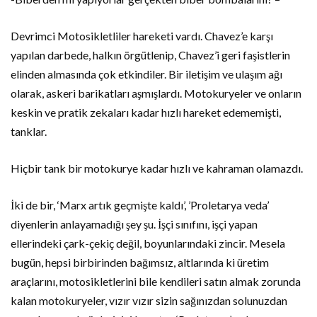
Devrimci Motosikletliler hareketi vardı. Chavez’e karşı
yapılan darbede, halkın örgütlenip, Chavez’i geri faşistlerin
elinden almasında çok etkindiler. Bir iletişim ve ulaşım ağı
olarak, askeri barikatları aşmışlardı. Motokuryeler ve onların
keskin ve pratik zekaları kadar hızlı hareket edememişti,
tanklar.
Hiçbir tank bir motokurye kadar hızlı ve kahraman olamazdı.
İki de bir, ‘Marx artık geçmişte kaldı’, ’Proletarya veda’
diyenlerin anlayamadığı şey şu. İşçi sınıfını, işçi yapan
ellerindeki çark-çekiç değil, boyunlarındaki zincir. Mesela
bugün, hepsi birbirinden bağımsız, altlarında ki üretim
araçlarını, motosikletlerini bile kendileri satın almak zorunda
kalan motokuryeler, vızır vızır sizin sağınızdan solunuzdan