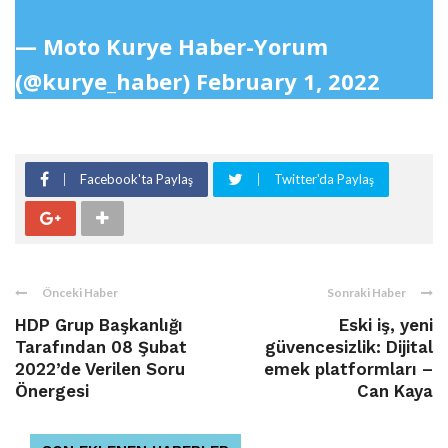
— Moto Kurye Haber-Yorum
(@kurye_haber)
February 1, 2022
Facebook'ta Paylaş
Twitter'da Paylaş
Önceki Haber
Sonraki Haber
HDP Grup Başkanlığı
Eski iş, yeni
Tarafından 08 Şubat
güvencesizlik: Dijital
2022’de Verilen Soru
emek platformları –
Önergesi
Can Kaya