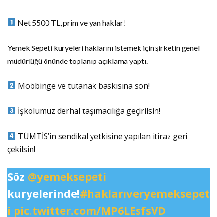
Net 5500 TL, prim ve yan haklar!
Yemek Sepeti kuryeleri haklarını istemek için şirketin genel
müdürlüğü önünde toplanıp açıklama yaptı.
Mobbinge ve tutanak baskısına son!
İşkolumuz derhal taşımacılığa geçirilsin!
TÜMTİS’in sendikal yetkisine yapılan itiraz geri
çekilsin!
Söz
@yemeksepeti
kuryelerinde!
#haklarıveryemeksepet
i
pic.twitter.com/MP6LEsfsVD