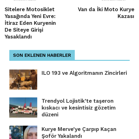
Sitelere Motosiklet
Van da İki Moto Kurye
Yasağında Yeni Evre:
Kazası
İtiraz Eden Kuryenin
De Siteye Girişi
Yasaklandı
SON EKLENEN HABERLER
ILO 193 ve Algoritmanın Zincirleri
Trendyol Lojistik’te taşeron
kıskacı ve kesintisiz gözetim
düzeni
Kurye Merve’ye Çarpıp Kaçan
Şoför Yakalandı