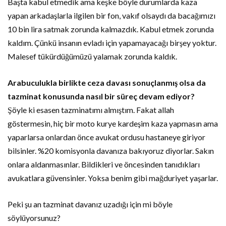
Başta kabul etmedik ama keşke böyle durumlarda kaza
yapan arkadaşlarla ilgilen bir fon, vakıf olsaydı da bacağımızı
10 bin lira satmak zorunda kalmazdık. Kabul etmek zorunda
kaldım. Çünkü insanın evladı için yapamayacağı birşey yoktur.
Malesef tükürdüğümüzü yalamak zorunda kaldık.
Arabuculukla birlikte ceza davası sonuçlanmış olsa da
tazminat konusunda nasıl bir süreç devam ediyor?
Şöyle ki esasen tazminatımı almıştım. Fakat allah
göstermesin, hiç bir moto kurye kardeşim kaza yapmasın ama
yaparlarsa onlardan önce avukat ordusu hastaneye giriyor
bilsinler. %20 komisyonla davanıza bakıyoruz diyorlar. Sakın
onlara aldanmasınlar. Bildikleri ve öncesinden tanıdıkları
avukatlara güvensinler. Yoksa benim gibi mağduriyet yaşarlar.
Peki şu an tazminat davanız uzadığı için mi böyle
söylüyorsunuz?