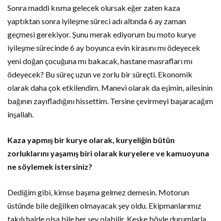
Sonra maddi kısma gelecek olursak eğer zaten kaza
yaptıktan sonra iyileşme süreci adı altında 6 ay zaman
geçmesi gerekiyor. Şunu merak ediyorum bu moto kurye
iyileşme sürecinde 6 ay boyunca evin kirasını mı ödeyecek
yeni doğan çocuğuna mı bakacak, hastane masrafları mı
ödeyecek? Bu süreç uzun ve zorlu bir süreçti. Ekonomik
olarak daha çok etkilendim. Manevi olarak da eşimin, ailesinin
bağının zayıfladığını hissettim. Tersine çevirmeyi başaracağım
inşallah.
Kaza yapmış bir kurye olarak, kuryeliğin bütün
zorluklarını yaşamış biri olarak kuryelere ve kamuoyuna
ne söylemek istersiniz?
Dediğim gibi, kimse başıma gelmez demesin. Motorun
üstünde bile değilken olmayacak şey oldu. Ekipmanlarımız
takılı halde olsa bile her şey olabilir. Keşke böyle durumlarla