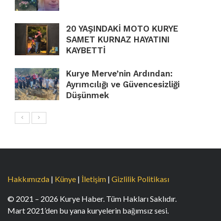
20 YAŞINDAKİ MOTO KURYE
SAMET KURNAZ HAYATINI
KAYBETTİ
Kurye Merve’nin Ardından:
Ayrımcılığı ve Güvencesizliği
Düşünmek
Hakkımızda
|
Künye
|
İletişim
|
Gizlilik Politikası
© 2021 – 2026 Kurye Haber. Tüm Hakları Saklıdır.
Mart 2021’den bu yana kuryelerin bağımsız sesi.