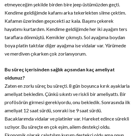
etmeyeceğim şekilde birden bire jeep üstümüzden geçti.
Kendime geldiğimde kafamı arka tekerlekten silme çektim.
Kafamın üzerinden geçecekti az kala. Başımı çekerek
hayatımı kurtardım. Kendime geldiğimde her iki ayağım ters
taraflara dönmüştü. Kemikler çıkmıştı. Sol ayağıma boydan
boya platin taktılar diğer ayağıma ise vidalar var. Yürümede
ve merdiven çıkarken çok zorlanıyorum.
Bu süreç içerisinden sağlık açısından kaç ameliyat
oldunuz?
Zaten en zorlu süreç bu süreçti. 8 gün boyunca kırık ayaklarla
ameliyat bekledim. Çünkü sıkıntı ve riskli bir ameliyattı. Bir
profösörün girmesi gerekiyordu, onu bekledik. Sonrasında ilk
ameliyat 12 saat sürdü, sonraki ise 9 saat sürdü.
Bacaklarımda vidalar ve platinler var. Hareket edince sürekli
sızlıyor. Bu süreçte en çok eşim, ailem destekçi oldu.
Ekonomik olarak çalıştığım kurum destekçi oldu ama onun