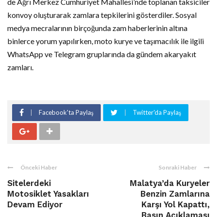
de Ağrı Merkez Cumhuriyet Mahallesi’nde toplanan taksiciler
konvoy oluşturarak zamlara tepkilerini gösterdiler. Sosyal
medya mecralarının birçoğunda zam haberlerinin altına
binlerce yorum yapılırken, moto kurye ve taşımacılık ile ilgili
WhatsApp ve Telegram gruplarında da gündem akaryakıt
zamları.
Facebook'ta Paylaş
Twitter'da Paylaş
Önceki Haber
Sonraki Haber
Sitelerdeki
Malatya’da Kuryeler
Motosiklet Yasakları
Benzin Zamlarına
Devam Ediyor
Karşı Yol Kapattı,
Basın Açıklaması