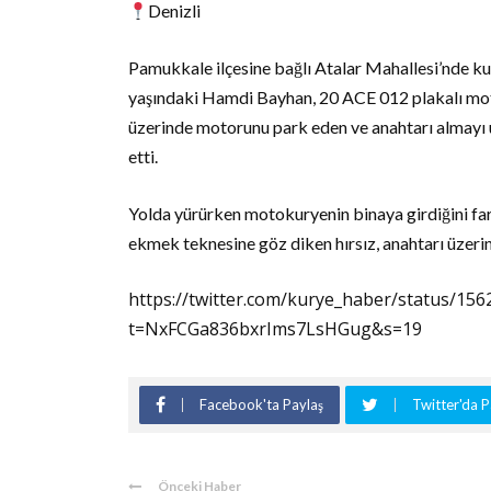
Denizli
Pamukkale ilçesine bağlı Atalar Mahallesi’nde ku
yaşındaki Hamdi Bayhan, 20 ACE 012 plakalı motosi
üzerinde motorunu park eden ve anahtarı almayı u
etti.
Yolda yürürken motokuryenin binaya girdiğini far
ekmek teknesine göz diken hırsız, anahtarı üzeri
https://twitter.com/kurye_haber/status/1
t=NxFCGa836bxrIms7LsHGug&s=19
Facebook'ta Paylaş
Twitter'da P
Önceki Haber