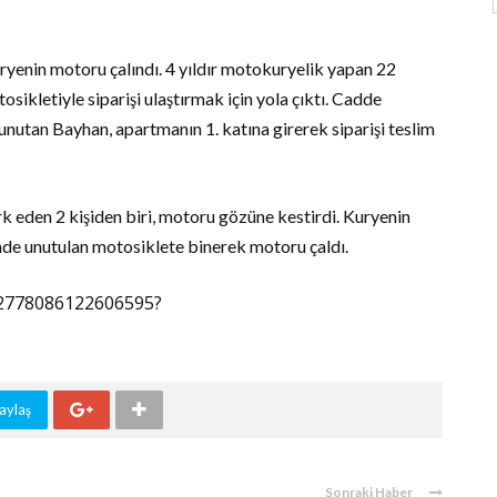
ryenin motoru çalındı. 4 yıldır motokuryelik yapan 22
kletiyle siparişi ulaştırmak için yola çıktı. Cadde
nutan Bayhan, apartmanın 1. katına girerek siparişi teslim
k eden 2 kişiden biri, motoru gözüne kestirdi. Kuryenin
nde unutulan motosiklete binerek motoru çaldı.
562778086122606595?
aylaş
Sonraki Haber