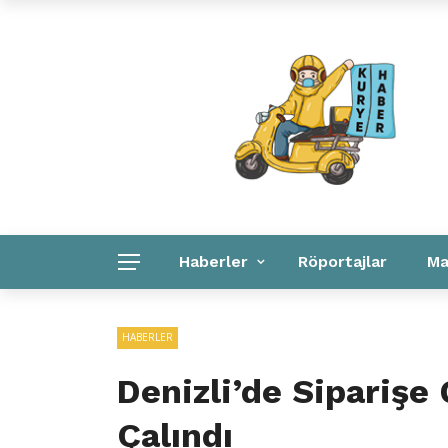
Kuryeler Konuşuyor
Kurye Haber
Linkler
Haberler
Röportajlar
Ma
Kurye Haber
Linkler
Kurumsal
HABERLER
Denizli’de Siparişe
Çalındı