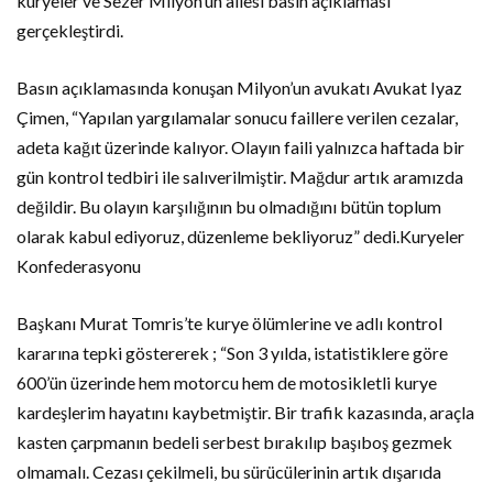
kuryeler ve Sezer Milyon’un ailesi basın açıklaması
gerçekleştirdi.
Basın açıklamasında konuşan Milyon’un avukatı Avukat Iyaz
Çimen, “Yapılan yargılamalar sonucu faillere verilen cezalar,
adeta kağıt üzerinde kalıyor. Olayın faili yalnızca haftada bir
gün kontrol tedbiri ile salıverilmiştir. Mağdur artık aramızda
değildir. Bu olayın karşılığının bu olmadığını bütün toplum
olarak kabul ediyoruz, düzenleme bekliyoruz” dedi.Kuryeler
Konfederasyonu
Başkanı Murat Tomris’te kurye ölümlerine ve adlı kontrol
kararına tepki göstererek ; “Son 3 yılda, istatistiklere göre
600’ün üzerinde hem motorcu hem de motosikletli kurye
kardeşlerim hayatını kaybetmiştir. Bir trafik kazasında, araçla
kasten çarpmanın bedeli serbest bırakılıp başıboş gezmek
olmamalı. Cezası çekilmeli, bu sürücülerinin artık dışarıda