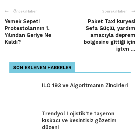
Önceki Haber
Sonraki Haber
Yemek Sepeti
Paket Taxi kuryesi
Protestolarının 1.
Sefa Güçlü, yardım
Yılından Geriye Ne
amacıyla deprem
Kaldı?
bölgesine gittiği için
işten ...
SON EKLENEN HABERLER
ILO 193 ve Algoritmanın Zincirleri
Trendyol Lojistik’te taşeron
kıskacı ve kesintisiz gözetim
düzeni