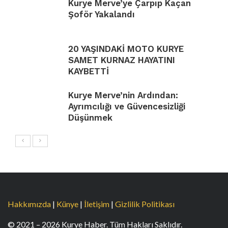
Kurye Merve’ye Çarpıp Kaçan
Şoför Yakalandı
20 YAŞINDAKİ MOTO KURYE
SAMET KURNAZ HAYATINI
KAYBETTİ
Kurye Merve’nin Ardından:
Ayrımcılığı ve Güvencesizliği
Düşünmek
Hakkımızda
|
Künye
|
İletişim
|
Gizlilik Politikası
© 2021 – 2026 Kurye Haber. Tüm Hakları Saklıdır.