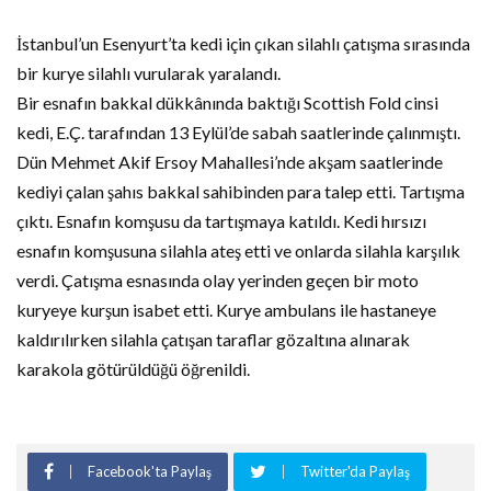
İstanbul’un Esenyurt’ta kedi için çıkan silahlı çatışma sırasında
bir kurye silahlı vurularak yaralandı.
Bir esnafın bakkal dükkânında baktığı Scottish Fold cinsi
kedi, E.Ç. tarafından 13 Eylül’de sabah saatlerinde çalınmıştı.
Dün Mehmet Akif Ersoy Mahallesi’nde akşam saatlerinde
kediyi çalan şahıs bakkal sahibinden para talep etti. Tartışma
çıktı. Esnafın komşusu da tartışmaya katıldı. Kedi hırsızı
esnafın komşusuna silahla ateş etti ve onlarda silahla karşılık
verdi. Çatışma esnasında olay yerinden geçen bir moto
kuryeye kurşun isabet etti. Kurye ambulans ile hastaneye
kaldırılırken silahla çatışan taraflar gözaltına alınarak
karakola götürüldüğü öğrenildi.
Facebook'ta Paylaş
Twitter'da Paylaş