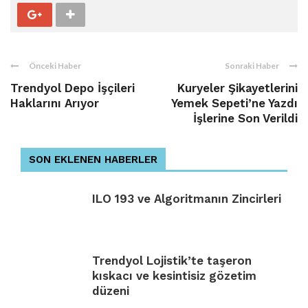
Önceki Haber
Sonraki Haber
Trendyol Depo İşçileri
Kuryeler Şikayetlerini
Haklarını Arıyor
Yemek Sepeti’ne Yazdı
İşlerine Son Verildi
SON EKLENEN HABERLER
ILO 193 ve Algoritmanın Zincirleri
Trendyol Lojistik’te taşeron
kıskacı ve kesintisiz gözetim
düzeni