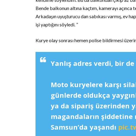
Bende balkonun altına kaçtım, kamerayı açınca tel
Arkadaşın uyuşturucu dan sabıkası varmış, ev hap
işi yaptığını söyledi. ”
Kurye olay sonrası hemen polise bildirmesi üzerine
Yanlış adres verdi, bir de
Moto kuryelere karşı silah
günlerde oldukça yaygınl
ya da sipariş üzerinden 
magandaların şiddetine 
Samsun’da yaşandı
pic.t