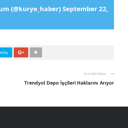
rum (@kurye_haber)
September 22,
aylaş
Sonraki Haber
Trendyol Depo İşçileri Haklarını Arıyor