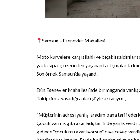
Samsun – Esenevler Mahallesi
Moto kuryelere karşı silahlı ve bıçaklı saldırılar
ya da sipariş üzerinden yaşanan tartışmalarda ku
Son örnek Samsun’da yaşandı.
Dün Esenevler Mahallesi’nde bir maganda yanlış a
Takipçimiz yaşadığı anları şöyle aktarıyor ;
“Müşterinin adresi yanlış, aradım bana tarif ederk
Çocuk varmış gibi azarladı, tarifi de yanlış verdi
gidince “çocuk mu azarlıyorsun” diye cevap verdi
kendime söylendim. Bu da balkondan çıkıp az baks