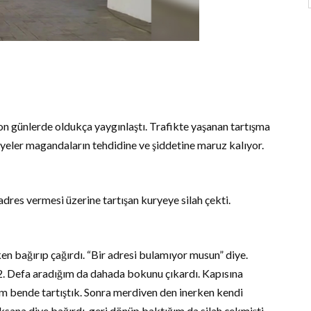
 son günlerde oldukça yaygınlaştı. Trafikte yaşanan tartışma
ryeler magandaların tehdidine ve şiddetine maruz kalıyor.
dres vermesi üzerine tartışan kuryeye silah çekti.
en bağırıp çağırdı. “Bir adresi bulamıyor musun” diye.
. 2. Defa aradığım da dahada bokunu çıkardı. Kapısına
m bende tartıştık. Sonra merdiven den inerken kendi
ana diye bağırdı, geri dönüp baktığım da silah çekmişti.