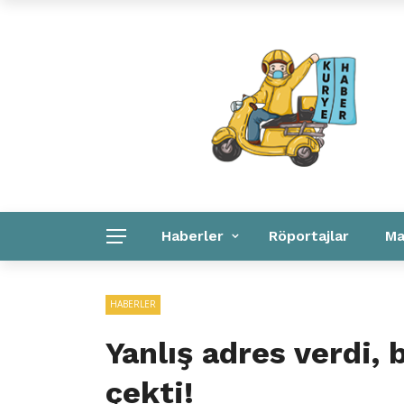
Kuryeler Konuşuyor
Kurye Haber
Linkler
Haberler
Röportajlar
Ma
Kurye Haber
Linkler
Kurumsal
HABERLER
Yanlış adres verdi, 
çekti!