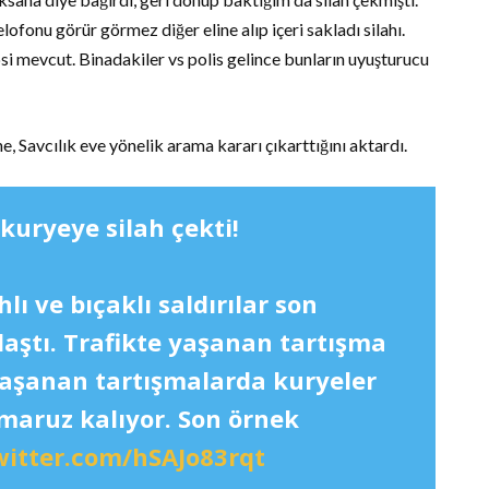
ofonu görür görmez diğer eline alıp içeri sakladı silahı.
si mevcut. Binadakiler vs polis gelince bunların uyuşturucu
, Savcılık eve yönelik arama kararı çıkarttığını aktardı.
 kuryeye silah çekti!
lı ve bıçaklı saldırılar son
aştı. Trafikte yaşanan tartışma
yaşanan tartışmalarda kuryeler
maruz kalıyor. Son örnek
witter.com/hSAJo83rqt