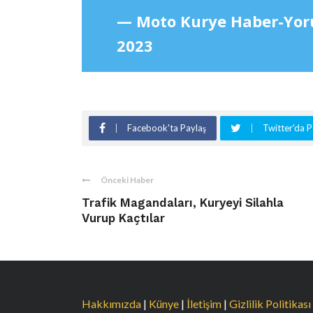
— Moto Kurye Haber-Yo
2023
Facebook'ta Paylaş
Twitter'da P
Önceki Haber
Trafik Magandaları, Kuryeyi Silahla
Vurup Kaçtılar
Hakkımızda
|
Künye
|
İletişim
|
Gizlilik Politikası