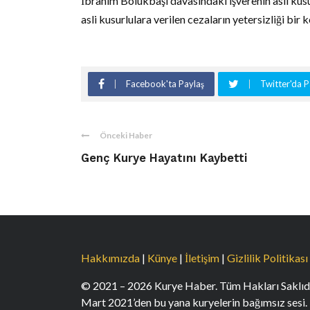
İbrahim Bölükbaşı davasındaki işverenin asli kusu
asli kusurlulara verilen cezaların yetersizliği bir 
Facebook'ta Paylaş
Twitter'da P
Önceki Haber
Genç Kurye Hayatını Kaybetti
Hakkımızda
|
Künye
|
İletişim
|
Gizlilik Politikası
© 2021 – 2026 Kurye Haber. Tüm Hakları Saklıdı
Mart 2021’den bu yana kuryelerin bağımsız sesi.