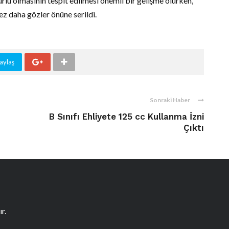
rlu olmasının tespit edilmesi önemli bir gelişme olurken,
kez daha gözler önüne serildi.
aylaş
Sonraki Haber
B Sınıfı Ehliyete 125 cc Kullanma İzni
Çıktı
r.