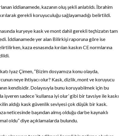
anan iddianamede, kazanın oluş şekli anlatıldı. İbrahim
ırılarak gerekli koruyuculuğu sağlayamadığı belirtildi.
asında kuryeye kask ve mont dahil gerekli teçhizatın tam
di. İddianamede yer alan Bilirkişi raporuna göre ise
lirtilirken, kaza esnasında kırılan kaskın CE normlarına
ildi.
ukatı Iyaz Çimen, “Bizim dosyamıza konu olayda,
unun neye ihtiyacı olur? Kask, dizlik, mont ve koruyucu
anın kendisidir. Dolayısıyla bunu koruyabilmek için bu
şveren sadece ‘kullansa iyi olur’ gibi bir tavsiye ile kaskı
lin aldığı kask güvenlik seviyesi çok düşük bir kask.
aza neticesinde başından almış olduğu darbe kaynaklı
 mal oldu” diye açıklamalarda bulundu.