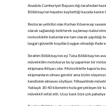
Anadolu Cumhuriyet Başsavcılığı tarafından hazırl
Bölükbaşı’nın hayatını kaybettiği kazada kaskın k
Restoran yetkilisi olan Korhan Köserecep savunm
olarak sağlandığı belirterek suçlamayı kabul etme
motosikletin bakımlarının tam olarak yapıldığı be
(asgari güvenlik koşulları) uygun olmadığı ifade ed
İbrahim Bölükbaşı’nın eşi Tuba Bölükbaşı’nın av
müvekkilim motokurye bu işi yaparken bir motorc
ekipmana ihtiyacı olur. Motosiklette kaporta ins
ekipmanların olması gerekir ama bizim olayımızda i
kendisinin almasını söylüyor. Nihayetinde müvekki
Yaklaşık 30-40 kilometre hızla gerçekleşen bir k
müvekkil vefat etti. Ucuz kask bize çok pahalıya