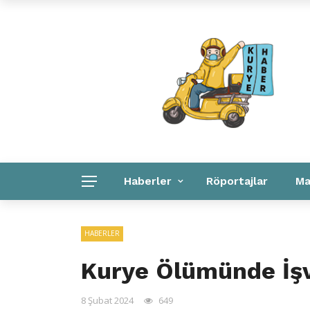
Kuryeler Konuşuyor
Kurye Haber
Linkler
Haberler
Röportajlar
Ma
Kurye Haber
Linkler
Kurumsal
HABERLER
Kurye Ölümünde İşv
8 Şubat 2024
649