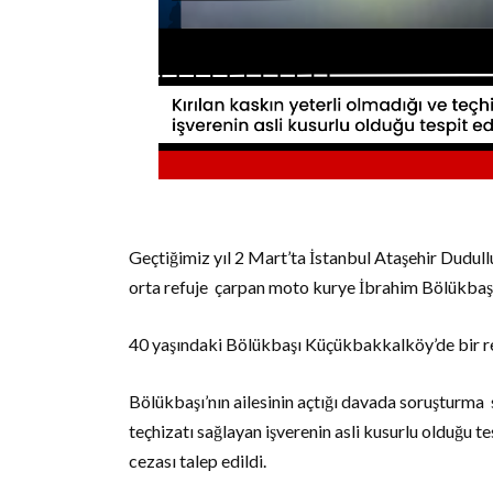
Geçtiğimiz yıl 2 Mart’ta İstanbul Ataşehir Dudu
orta refuje
çarpan moto kurye İbrahim Bölükbaşı
40 yaşındaki Bölükbaşı Küçükbakkalköy’de bir r
Bölükbaşı’nın ailesinin açtığı davada soruşturma
teçhizatı sağlayan işverenin asli kusurlu olduğu te
cezası talep edildi.