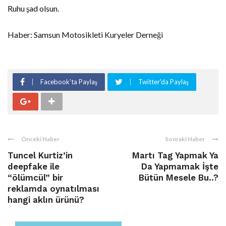
Ruhu şad olsun.
Haber: Samsun Motosikleti Kuryeler Derneği
Facebook'ta Paylaş
Twitter'da Paylaş
Önceki Haber
Sonraki Haber
Tuncel Kurtiz’in
Martı Tag Yapmak Ya
deepfake ile
Da Yapmamak İşte
“ölümcül” bir
Bütün Mesele Bu..?
reklamda oynatılması
hangi aklın ürünü?