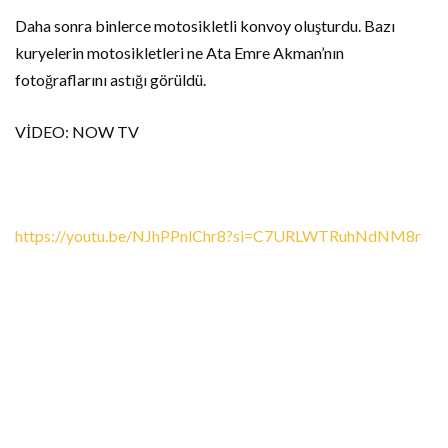
Daha sonra binlerce motosikletli konvoy oluşturdu. Bazı
kuryelerin motosikletleri ne Ata Emre Akman’nın
fotoğraflarını astığı görüldü.
VİDEO: NOW TV
https://youtu.be/NJhPPnlChr8?si=C7URLWTRuhNdNM8r