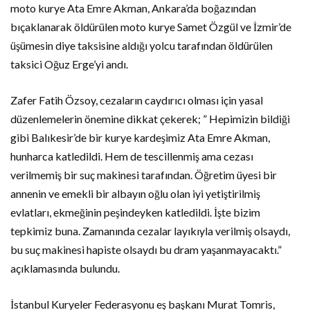
moto kurye Ata Emre Akman, Ankara’da boğazından
bıçaklanarak öldürülen moto kurye Samet Özgül ve İzmir’de
üşümesin diye taksisine aldığı yolcu tarafından öldürülen
taksici Oğuz Erge’yi andı.
Zafer Fatih Özsoy, cezaların caydırıcı olması için yasal
düzenlemelerin önemine dikkat çekerek; ” Hepimizin bildiği
gibi Balıkesir’de bir kurye kardeşimiz Ata Emre Akman,
hunharca katledildi. Hem de tescillenmiş ama cezası
verilmemiş bir suç makinesi tarafından. Öğretim üyesi bir
annenin ve emekli bir albayın oğlu olan iyi yetiştirilmiş
evlatları, ekmeğinin peşindeyken katledildi. İşte bizim
tepkimiz buna. Zamanında cezalar layıkıyla verilmiş olsaydı,
bu suç makinesi hapiste olsaydı bu dram yaşanmayacaktı.”
açıklamasında bulundu.
İstanbul Kuryeler Federasyonu eş başkanı Murat Tomris,