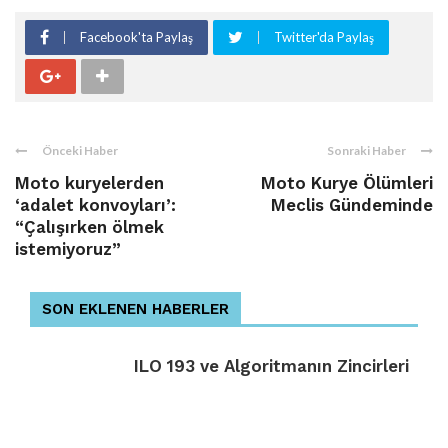
Facebook'ta Paylaş
Twitter'da Paylaş
Önceki Haber
Sonraki Haber
Moto kuryelerden
Moto Kurye Ölümleri
‘adalet konvoyları’:
Meclis Gündeminde
“Çalışırken ölmek
istemiyoruz”
SON EKLENEN HABERLER
ILO 193 ve Algoritmanın Zincirleri