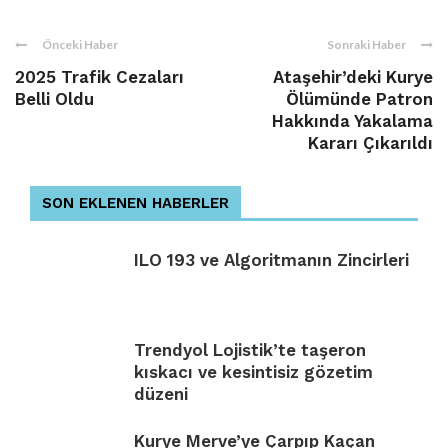
Önceki Haber
Sonraki Haber
2025 Trafik Cezaları
Ataşehir’deki Kurye
Belli Oldu
Ölümünde Patron
Hakkında Yakalama
Kararı Çıkarıldı
SON EKLENEN HABERLER
ILO 193 ve Algoritmanın Zincirleri
Trendyol Lojistik’te taşeron
kıskacı ve kesintisiz gözetim
düzeni
Kurye Merve’ye Çarpıp Kaçan