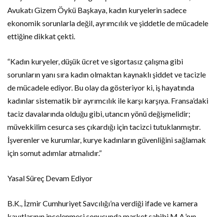
Avukatı Gizem Öykü Başkaya, kadın kuryelerin sadece
ekonomik sorunlarla değil, ayrımcılık ve şiddetle de mücadele
ettiğine dikkat çekti.
“Kadın kuryeler, düşük ücret ve sigortasız çalışma gibi
sorunların yanı sıra kadın olmaktan kaynaklı şiddet ve tacizle
de mücadele ediyor. Bu olay da gösteriyor ki, iş hayatında
kadınlar sistematik bir ayrımcılık ile karşı karşıya. Fransa’daki
taciz davalarında olduğu gibi, utancın yönü değişmelidir;
müvekkilim cesurca ses çıkardığı için tacizci tutuklanmıştır.
İşverenler ve kurumlar, kurye kadınların güvenliğini sağlamak
için somut adımlar atmalıdır.”
Yasal Süreç Devam Ediyor
B.K., İzmir Cumhuriyet Savcılığı’na verdiği ifade ve kamera
kayıtlarının incelenmesi sonucunda market sahibi M.A.’nın