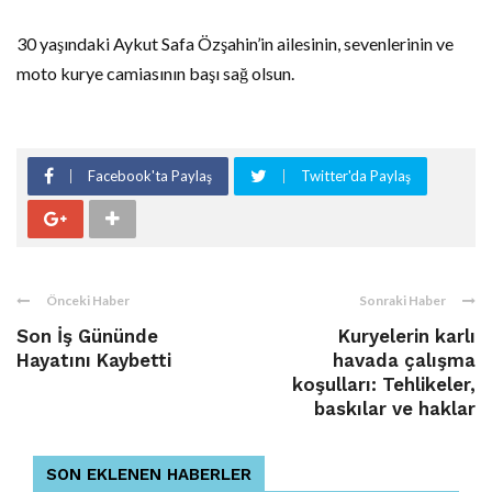
30 yaşındaki Aykut Safa Özşahin’in ailesinin, sevenlerinin ve
moto kurye camiasının başı sağ olsun.
Facebook'ta Paylaş
Twitter'da Paylaş
Önceki Haber
Sonraki Haber
Son İş Gününde
Kuryelerin karlı
Hayatını Kaybetti
havada çalışma
koşulları: Tehlikeler,
baskılar ve haklar
SON EKLENEN HABERLER