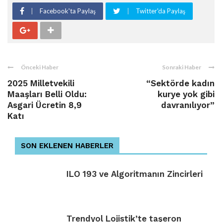
Facebook'ta Paylaş
Twitter'da Paylaş
Önceki Haber
Sonraki Haber
2025 Milletvekili
“Sektörde kadın
Maaşları Belli Oldu:
kurye yok gibi
Asgari Ücretin 8,9
davranılıyor”
Katı
SON EKLENEN HABERLER
ILO 193 ve Algoritmanın Zincirleri
Trendyol Lojistik’te taşeron