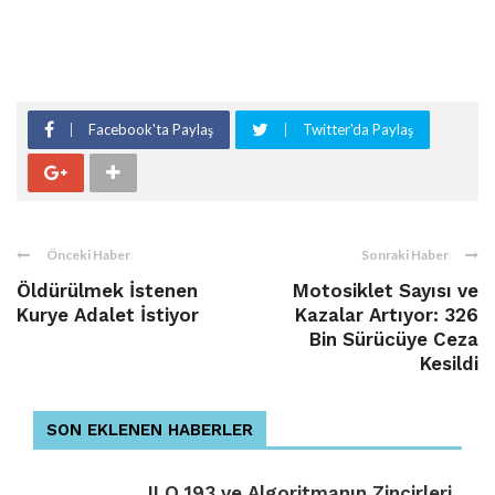
Facebook'ta Paylaş
Twitter'da Paylaş
Önceki Haber
Sonraki Haber
Öldürülmek İstenen
Motosiklet Sayısı ve
Kurye Adalet İstiyor
Kazalar Artıyor: 326
Bin Sürücüye Ceza
Kesildi
SON EKLENEN HABERLER
ILO 193 ve Algoritmanın Zincirleri