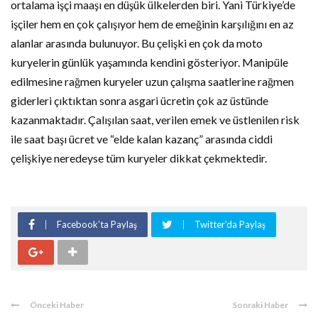
ortalama
işçi
maaşı
en
düşük
ülkelerden
biri.
Yani
Türkiye’de
işçiler
hem
en
çok
çalışıyor
hem
de
emeğinin
karşılığını
en
az
alanlar
arasında
bulunuyor.
Bu
çelişki
en
çok
da
moto
kuryelerin
günlük
yaşamında
kendini
gösteriyor. Manipüle
edilmesine rağmen kuryeler uzun çalışma saatlerine rağmen
giderleri çıktıktan sonra asgari ücretin çok az üstünde
kazanmaktadır. Çalışılan saat, verilen emek ve üstlenilen risk
ile saat başı ücret ve “elde kalan kazanç” arasında ciddi
çelişkiye neredeyse tüm kuryeler dikkat çekmektedir.
Facebook'ta Paylaş
Twitter'da Paylaş
Önceki Haber
Sonraki Haber