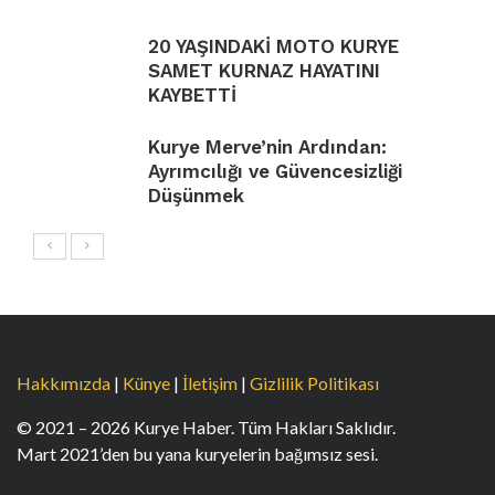
20 YAŞINDAKİ MOTO KURYE
SAMET KURNAZ HAYATINI
KAYBETTİ
Kurye Merve’nin Ardından:
Ayrımcılığı ve Güvencesizliği
Düşünmek
Hakkımızda
|
Künye
|
İletişim
|
Gizlilik Politikası
© 2021 – 2026 Kurye Haber. Tüm Hakları Saklıdır.
Mart 2021’den bu yana kuryelerin bağımsız sesi.