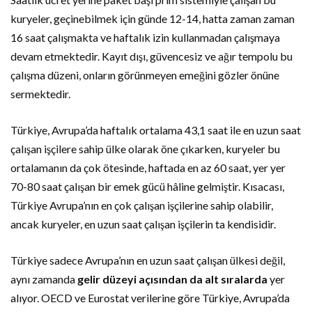
kuryeler,
geçinebilmek
için
günde
12-
14,
hatta
zaman
zaman
16
saat
çalışmakta
ve
haftalık
izin
kullanmadan
çalışmaya
devam
etmektedir.
Kayıt
dışı,
güvencesiz
ve
ağır
tempolu
bu
çalışma
düzeni,
onların
görünmeyen
emeğini
gözler
önüne
sermektedir.
Türkiye,
Avrupa’da
haftalık
ortalama
43,1
saat
ile
en
uzun
saat
çalışan
işçilere
sahip
ülke
olarak
öne
çıkarken,
kuryeler
bu
ortalamanın
da
çok
ötesinde,
haftada
en
az
60
saat,
yer
yer
70-
80
saat
çalışan
bir
emek
gücü
hâline
gelmiştir.
Kısacası,
Türkiye
Avrupa’nın
en
çok
çalışan
işçilerine
sahip
olabilir,
ancak
kuryeler,
en
uzun
saat
çalışan
işçilerin
ta
kendisidir.
Türkiye
sadece
Avrupa’nın
en
uzun
saat
çalışan
ülkesi
değil,
aynı
zamanda
gelir
düzeyi
açısından
da
alt
sıralarda
yer
alıyor.
OECD
ve
Eurostat
verilerine
göre
Türkiye,
Avrupa’da