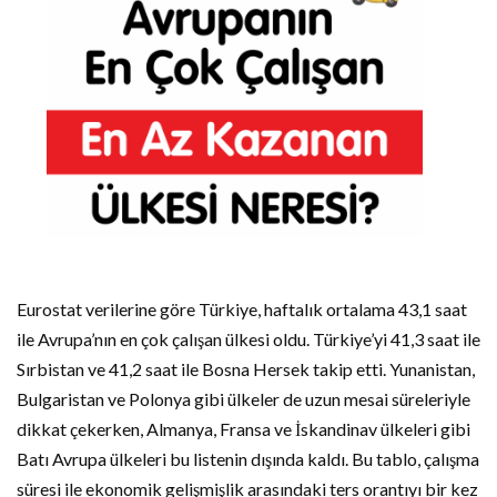
Eurostat
verilerine
göre
Türkiye,
haftalık
ortalama
43,1
saat
ile
Avrupa’nın
en
çok
çalışan
ülkesi
oldu.
Türkiye’yi
41,3
saat
ile
Sırbistan
ve
41,2
saat
ile
Bosna
Hersek
takip
etti.
Yunanistan,
Bulgaristan
ve
Polonya
gibi
ülkeler
de
uzun
mesai
süreleriyle
dikkat
çekerken,
Almanya,
Fransa
ve
İskandinav
ülkeleri
gibi
Batı
Avrupa
ülkeleri
bu
listenin
dışında
kaldı.
Bu
tablo,
çalışma
süresi
ile
ekonomik
gelişmişlik
arasındaki
ters
orantıyı
bir
kez