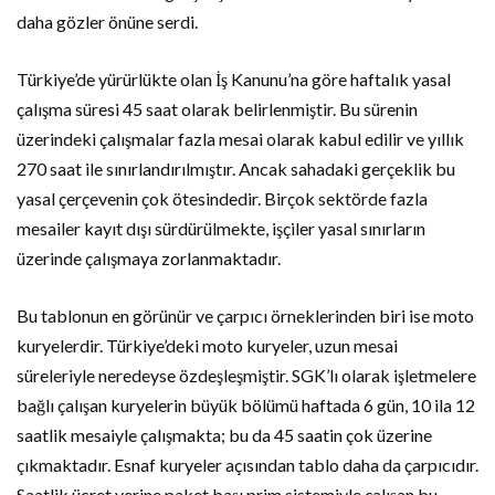
daha
gözler
önüne
serdi.
Türkiye’de
yürürlükte
olan
İş
Kanunu’na
göre
haftalık
yasal
çalışma
süresi
45
saat
olarak
belirlenmiştir.
Bu
sürenin
üzerindeki
çalışmalar
fazla
mesai
olarak
kabul
edilir
ve
yıllık
270
saat
ile
sınırlandırılmıştır.
Ancak
sahadaki
gerçeklik
bu
yasal
çerçevenin
çok
ötesindedir.
Birçok
sektörde
fazla
mesailer
kayıt
dışı
sürdürülmekte,
işçiler
yasal
sınırların
üzerinde
çalışmaya
zorlanmaktadır.
Bu
tablonun
en
görünür
ve
çarpıcı
örneklerinden
biri
ise
moto
kuryelerdir.
Türkiye’deki
moto kuryeler,
uzun
mesai
süreleriyle
neredeyse
özdeşleşmiştir.
SGK’lı
olarak
işletmelere
bağlı
çalışan
kuryelerin
büyük
bölümü
haftada
6
gün,
10
ila
12
saatlik
mesaiyle
çalışmakta;
bu
da
45
saatin
çok
üzerine
çıkmaktadır.
Esnaf
kuryeler
açısından
tablo
daha
da
çarpıcıdır.
Saatlik
ücret
yerine
paket
başı
prim
sistemiyle
çalışan
bu