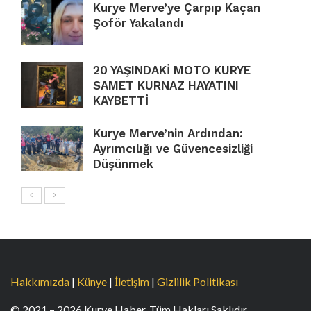
Kurye Merve’ye Çarpıp Kaçan
Şoför Yakalandı
20 YAŞINDAKİ MOTO KURYE
SAMET KURNAZ HAYATINI
KAYBETTİ
Kurye Merve’nin Ardından:
Ayrımcılığı ve Güvencesizliği
Düşünmek
Hakkımızda
|
Künye
|
İletişim
|
Gizlilik Politikası
© 2021 – 2026 Kurye Haber. Tüm Hakları Saklıdır.