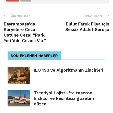
Önceki Haber
Sonraki Haber
Bayrampaşa’da
Bulut Faruk Filya İçin
Kuryelere Ceza
Sessiz Adalet Sürüşü
Üstüne Ceza: “Park
Yeri Yok, Cezası Var”
SON EKLENEN HABERLER
ILO 193 ve Algoritmanın Zincirleri
Trendyol Lojistik’te taşeron
kıskacı ve kesintisiz gözetim
düzeni