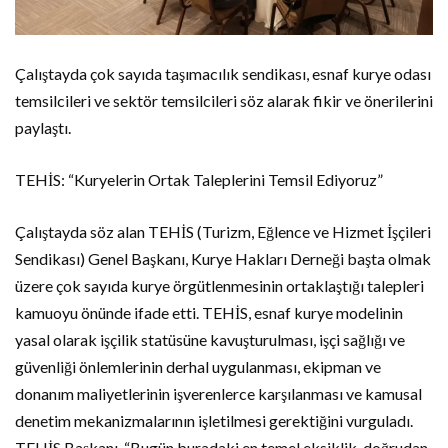
Çalıştayda çok sayıda taşımacılık sendikası, esnaf kurye odası
temsilcileri ve sektör temsilcileri söz alarak fikir ve önerilerini
paylaştı.
TEHİS: “Kuryelerin Ortak Taleplerini Temsil Ediyoruz”
Çalıştayda söz alan TEHİS (Turizm, Eğlence ve Hizmet İşçileri
Sendikası) Genel Başkanı, Kurye Hakları Derneği başta olmak
üzere çok sayıda kurye örgütlenmesinin ortaklaştığı talepleri
kamuoyu önünde ifade etti. TEHİS, esnaf kurye modelinin
yasal olarak işçilik statüsüne kavuşturulması, işçi sağlığı ve
güvenliği önlemlerinin derhal uygulanması, ekipman ve
donanım maliyetlerinin işverenlerce karşılanması ve kamusal
denetim mekanizmalarının işletilmesi gerektiğini vurguladı.
TEHİS Başkanı, “Bugün buradaki en temel eksiklik, doğrudan