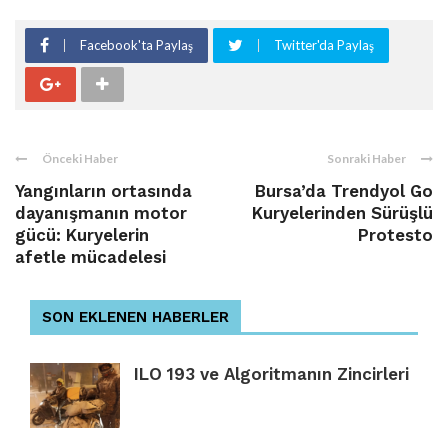
Facebook'ta Paylaş
Twitter'da Paylaş
Önceki Haber
Sonraki Haber
Yangınların ortasında
Bursa’da Trendyol Go
dayanışmanın motor
Kuryelerinden Sürüşlü
gücü: Kuryelerin
Protesto
afetle mücadelesi
SON EKLENEN HABERLER
ILO 193 ve Algoritmanın Zincirleri