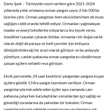
Deniz İpek – Türkiye’de resmi verilere göre 2021-2024
yıllarında yıllık ortalama orman yangını sayısı 2 bin 500’ün
üzerine çıktı. Orman yangınları hem ekosistemi hem de insan
sağlığını ciddi oranda tehdit ediyor. Ormanları yağmalayan
maden ve enerji tekellerine milyarlarca lira teşvik veren,
istedikleri yasaları çıkaran iktidar, ormanları bir doğal varlık
olarak değil de paraya ve belli çevreler için imtiyaza
dönüştürebileceği bir arazi olarak görüyor ve bu anlayışla
yönetiyor, canları pahasına orman yangınlarını söndürmeye
çalışan işçilere sefaleti reva görüyor.
Eksik personelle, 24 saat kesintisiz yangından yangına koşan
işçilere günlük 53 lira yangın tazminatı veriliyor. Orman
yangınlarıyla mücadele eden işçiler aynı zamanda canı
pahasına çalışırken karşılaştıkları sorunlardan işçi sağlığı ve
güvenliği sorunlarına da yakından bir bakalım. Orman
yangınlarıyla mücadelede organizasyon ve planlama çok