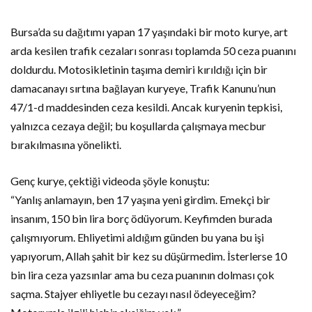
Bursa’da su dağıtımı yapan 17 yaşındaki bir moto kurye, art
arda kesilen trafik cezaları sonrası toplamda 50 ceza puanını
doldurdu. Motosikletinin taşıma demiri kırıldığı için bir
damacanayı sırtına bağlayan kuryeye, Trafik Kanunu’nun
47/1-d maddesinden ceza kesildi. Ancak kuryenin tepkisi,
yalnızca cezaya değil; bu koşullarda çalışmaya mecbur
bırakılmasına yönelikti.
Genç kurye, çektiği videoda şöyle konuştu:
“Yanlış anlamayın, ben 17 yaşına yeni girdim. Emekçi bir
insanım, 150 bin lira borç ödüyorum. Keyfimden burada
çalışmıyorum. Ehliyetimi aldığım günden bu yana bu işi
yapıyorum, Allah şahit bir kez su düşürmedim. İsterlerse 10
bin lira ceza yazsınlar ama bu ceza puanının dolması çok
saçma. Stajyer ehliyetle bu cezayı nasıl ödeyeceğim?