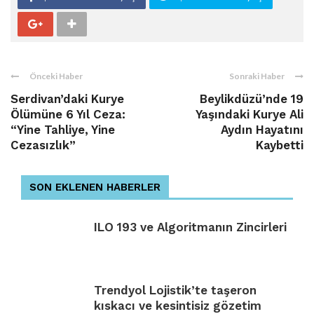
Önceki Haber
Sonraki Haber
Serdivan’daki Kurye
Beylikdüzü’nde 19
Ölümüne 6 Yıl Ceza:
Yaşındaki Kurye Ali
“Yine Tahliye, Yine
Aydın Hayatını
Cezasızlık”
Kaybetti
SON EKLENEN HABERLER
ILO 193 ve Algoritmanın Zincirleri
Trendyol Lojistik’te taşeron
kıskacı ve kesintisiz gözetim