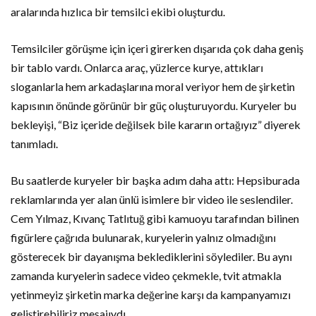
aralarında hızlıca bir temsilci ekibi oluşturdu.
Temsilciler görüşme için içeri girerken dışarıda çok daha geniş
bir tablo vardı. Onlarca araç, yüzlerce kurye, attıkları
sloganlarla hem arkadaşlarına moral veriyor hem de şirketin
kapısının önünde görünür bir güç oluşturuyordu. Kuryeler bu
bekleyişi, “Biz içeride değilsek bile kararın ortağıyız” diyerek
tanımladı.
Bu saatlerde kuryeler bir başka adım daha attı: Hepsiburada
reklamlarında yer alan ünlü isimlere bir video ile seslendiler.
Cem Yılmaz, Kıvanç Tatlıtuğ gibi kamuoyu tarafından bilinen
figürlere çağrıda bulunarak, kuryelerin yalnız olmadığını
gösterecek bir dayanışma beklediklerini söylediler. Bu aynı
zamanda kuryelerin sadece video çekmekle, tvit atmakla
yetinmeyiz şirketin marka değerine karşı da kampanyamızı
geliştirebiliriz mesajıydı.