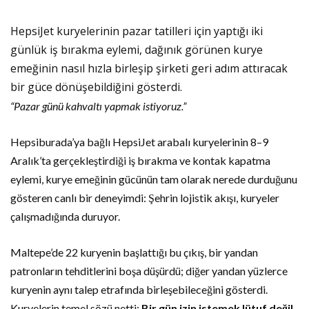
HepsiJet kuryelerinin pazar tatilleri için yaptığı iki
günlük iş bırakma eylemi, dağınık görünen kurye
emeğinin nasıl hızla birleşip şirketi geri adım attıracak
bir güce dönüşebildiğini gösterdi.
“Pazar günü kahvaltı yapmak istiyoruz.”
Hepsiburada’ya bağlı HepsiJet arabalı kuryelerinin 8–9
Aralık’ta gerçekleştirdiği iş bırakma ve kontak kapatma
eylemi, kurye emeğinin gücünün tam olarak nerede durduğunu
gösteren canlı bir deneyimdi: Şehrin lojistik akışı, kuryeler
çalışmadığında duruyor.
Maltepe’de 22 kuryenin başlattığı bu çıkış, bir yandan
patronların tehditlerini boşa düşürdü; diğer yandan yüzlerce
kuryenin aynı talep etrafında birleşebileceğini gösterdi.
Kuryelerin temel sözü netti:
Bir gün izin istemek lütuf değil,