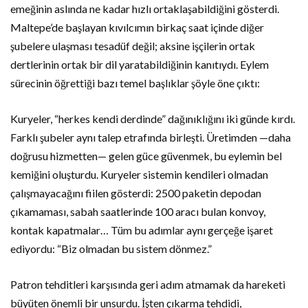
emeğinin aslında ne kadar hızlı ortaklaşabildiğini gösterdi.
Maltepe’de başlayan kıvılcımın birkaç saat içinde diğer
şubelere ulaşması tesadüf değil; aksine işçilerin ortak
dertlerinin ortak bir dil yaratabildiğinin kanıtıydı. Eylem
sürecinin öğrettiği bazı temel başlıklar şöyle öne çıktı:
Kuryeler, “herkes kendi derdinde” dağınıklığını iki günde kırdı.
Farklı şubeler aynı talep etrafında birleşti. Üretimden —daha
doğrusu hizmetten— gelen güce güvenmek, bu eylemin bel
kemiğini oluşturdu. Kuryeler sistemin kendileri olmadan
çalışmayacağını fiilen gösterdi: 2500 paketin depodan
çıkamaması, sabah saatlerinde 100 aracı bulan konvoy,
kontak kapatmalar… Tüm bu adımlar aynı gerçeğe işaret
ediyordu: “Biz olmadan bu sistem dönmez.”
Patron tehditleri karşısında geri adım atmamak da hareketi
büyüten önemli bir unsurdu. İşten çıkarma tehdidi,