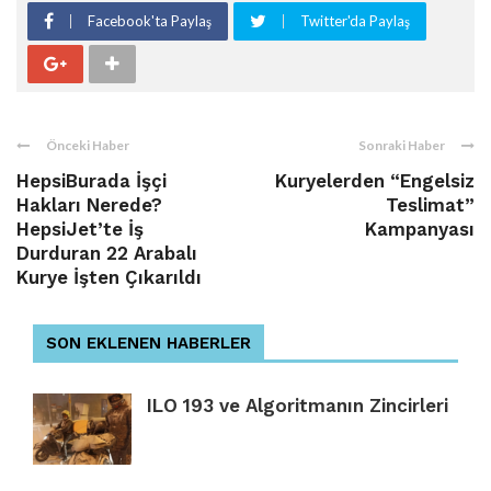
Facebook'ta Paylaş
Twitter'da Paylaş
Önceki Haber
Sonraki Haber
HepsiBurada İşçi
Kuryelerden “Engelsiz
Hakları Nerede?
Teslimat”
HepsiJet’te İş
Kampanyası
Durduran 22 Arabalı
Kurye İşten Çıkarıldı
SON EKLENEN HABERLER
ILO 193 ve Algoritmanın Zincirleri