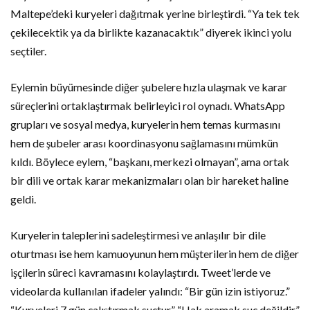
Maltepe’deki kuryeleri dağıtmak yerine birleştirdi. “Ya tek tek
çekilecektik ya da birlikte kazanacaktık” diyerek ikinci yolu
seçtiler.
Eylemin büyümesinde diğer şubelere hızla ulaşmak ve karar
süreçlerini ortaklaştırmak belirleyici rol oynadı. WhatsApp
grupları ve sosyal medya, kuryelerin hem temas kurmasını
hem de şubeler arası koordinasyonu sağlamasını mümkün
kıldı. Böylece eylem, “başkanı, merkezi olmayan”, ama ortak
bir dili ve ortak karar mekanizmaları olan bir hareket haline
geldi.
Kuryelerin taleplerini sadeleştirmesi ve anlaşılır bir dile
oturtması ise hem kamuoyunun hem müşterilerin hem de diğer
işçilerin süreci kavramasını kolaylaştırdı. Tweet’lerde ve
videolarda kullanılan ifadeler yalındı: “Bir gün izin istiyoruz.”
“Kuryeleri 7 gün çalıştırmak suçtur.” “Hak aramak suç değildir.”