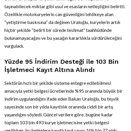
taşınabilecek miktar gibi usul ve esasların netleştiğini belirtti.
Özellikle motokuryelerin can güvenliğini tehlikeye atan
“yetiştirme baskısına” da değinen Uraloğlu, kuryelerin artık
hiçbir şekilde “belirli bir sürede teslimat” taahhüdünde
bulunamayacağını ve bu yasağın kararlılıkla sürdürüleceğini
vurguladı.
Yüzde 95 İndirim Desteği ile 103 Bin
İşletmeci Kayıt Altına Alındı
Sektörün hızlı bir şekilde sisteme entegre edilebilmesi
amacıyla yetki belgesi ücretlerinde %95 oranında büyük bir
indirim uygulandığını ifade eden Bakan Uraloğlu, bu teşvik
sayesinde son bir yılda kayıtlılık oranında ciddi bir artış
yaşandığını söyledi. Güncel verilere göre, bugüne kadar
toplam 103 bin 493 kurye işletmecisine yetki belgesi
verilirken, bu belgelere kayıtlı taşıt sayısı 106 bin 77 oldu.