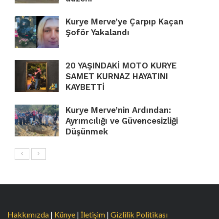
Kurye Merve’ye Çarpıp Kaçan
Şoför Yakalandı
20 YAŞINDAKİ MOTO KURYE
SAMET KURNAZ HAYATINI
KAYBETTİ
Kurye Merve’nin Ardından:
Ayrımcılığı ve Güvencesizliği
Düşünmek
Hakkımızda
|
Künye
|
İletişim
|
Gizlilik Politikası