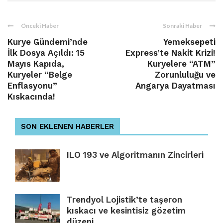
Önceki Haber
Sonraki Haber
Kurye Gündemi’nde
Yemeksepeti
İlk Dosya Açıldı: 15
Express’te Nakit Krizi!
Mayıs Kapıda,
Kuryelere “ATM”
Kuryeler “Belge
Zorunluluğu ve
Enflasyonu”
Angarya Dayatması
Kıskacında!
SON EKLENEN HABERLER
ILO 193 ve Algoritmanın Zincirleri
Trendyol Lojistik’te taşeron
kıskacı ve kesintisiz gözetim
düzeni