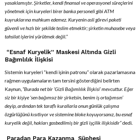
yasaklamıştır. Şirketler, kendi finansal ve operasyonel süreçlerini
yönetmek için kuryeleri birer banka personeli gibi ATM
kuyruklarına mahkum edemez. Kuryenin asli görevi paketi
güvenli ve hızlı bir şekilde teslim etmektir; şirketin muhasebe veya
tahsilat işlerini yürütmek değil.”
“Esnaf Kuryelik” Maskesi Altında Gizli
Bağımlılık İlişkisi
Sistemin kuryeleri “kendi işinin patronu” olarak pazarlamasına
rağmen uygulamaların tam tersini gösterdiğini belirten
Kaynun,
“Burada net bir ‘Gizli Bağımlılık İlişkisi’ mevcuttur. Eğer
siz bir kişiye ‘sen bağımsız bir şirketsin, benim iş ortağımsın’
deyip, ardından tek taraflı kurallarla onun günlük çalışma
özgürlüğünü kısıtlıyor ve sistemine bloke koyuyorsanız, bu esnaf
kuryelik değil, hakları gasbedilmiş bir gizli işçilik ilişkisidir”
dedi.
Paradan Para Kazanma Şüphesi