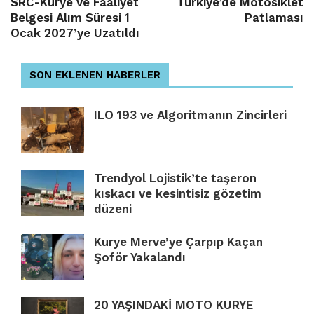
SRC-Kurye ve Faaliyet
Türkiye’de Motosiklet
Belgesi Alım Süresi 1
Patlaması
Ocak 2027’ye Uzatıldı
SON EKLENEN HABERLER
ILO 193 ve Algoritmanın Zincirleri
Trendyol Lojistik’te taşeron
kıskacı ve kesintisiz gözetim
düzeni
Kurye Merve’ye Çarpıp Kaçan
Şoför Yakalandı
20 YAŞINDAKİ MOTO KURYE