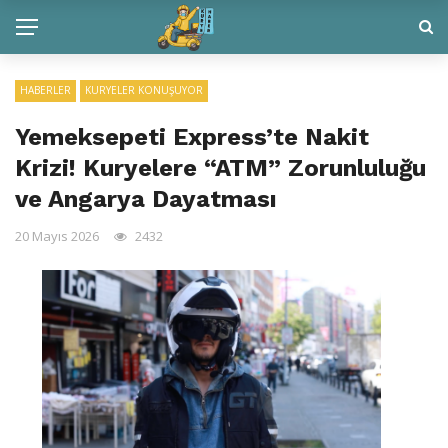
HABERLER
KURYELER KONUŞUYOR
Yemeksepeti Express’te Nakit
Krizi! Kuryelere “ATM” Zorunluluğu
ve Angarya Dayatması
20 Mayıs 2026
2432