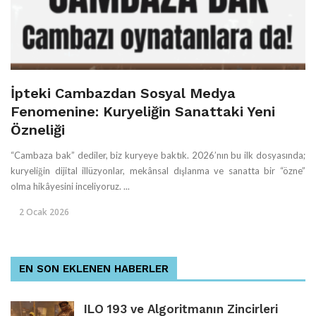
İpteki Cambazdan Sosyal Medya
Fenomenine: Kuryeliğin Sanattaki Yeni
Özneliği
“Cambaza bak” dediler, biz kuryeye baktık. 2026’nın bu ilk dosyasında;
kuryeliğin dijital illüzyonlar, mekânsal dışlanma ve sanatta bir “özne”
olma hikâyesini inceliyoruz. ...
2 Ocak 2026
EN SON EKLENEN HABERLER
ILO 193 ve Algoritmanın Zincirleri