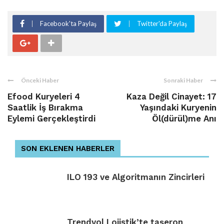
Facebook'ta Paylaş
Twitter'da Paylaş
Önceki Haber
Sonraki Haber
Efood Kuryeleri 4
Kaza Değil Cinayet: 17
Saatlik İş Bırakma
Yaşındaki Kuryenin
Eylemi Gerçekleştirdi
Öl(dürül)me Anı
SON EKLENEN HABERLER
ILO 193 ve Algoritmanın Zincirleri
Trendyol Lojistik’te taşeron