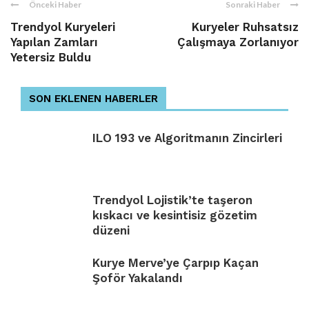
Önceki Haber
Sonraki Haber
Trendyol Kuryeleri
Kuryeler Ruhsatsız
Yapılan Zamları
Çalışmaya Zorlanıyor
Yetersiz Buldu
SON EKLENEN HABERLER
ILO 193 ve Algoritmanın Zincirleri
Trendyol Lojistik’te taşeron
kıskacı ve kesintisiz gözetim
düzeni
Kurye Merve’ye Çarpıp Kaçan
Şoför Yakalandı