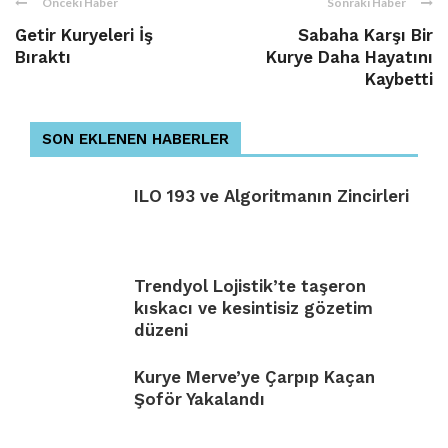
Önceki Haber
Sonraki Haber
Getir Kuryeleri İş
Sabaha Karşı Bir
Bıraktı
Kurye Daha Hayatını
Kaybetti
SON EKLENEN HABERLER
ILO 193 ve Algoritmanın Zincirleri
Trendyol Lojistik’te taşeron
kıskacı ve kesintisiz gözetim
düzeni
Kurye Merve’ye Çarpıp Kaçan
Şoför Yakalandı