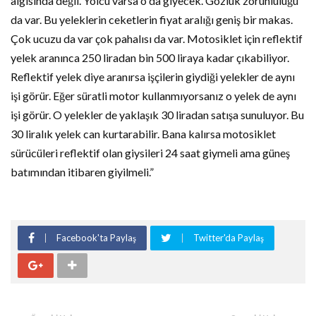
algısında değil. Yolcu varsa o da giyecek. Gözlük zorunluluğu
da var. Bu yeleklerin ceketlerin fiyat aralığı geniş bir makas.
Çok ucuzu da var çok pahalısı da var. Motosiklet için reflektif
yelek aranınca 250 liradan bin 500 liraya kadar çıkabiliyor.
Reflektif yelek diye aranırsa işçilerin giydiği yelekler de aynı
işi görür. Eğer süratli motor kullanmıyorsanız o yelek de aynı
işi görür. O yelekler de yaklaşık 30 liradan satışa sunuluyor. Bu
30 liralık yelek can kurtarabilir. Bana kalırsa motosiklet
sürücüleri reflektif olan giysileri 24 saat giymeli ama güneş
batımından itibaren giyilmeli.”
Facebook'ta Paylaş
Twitter'da Paylaş