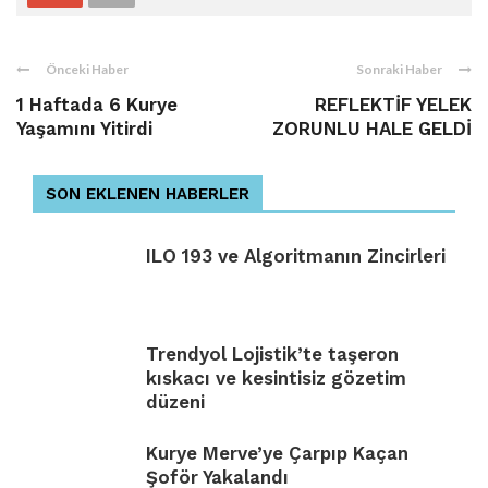
Önceki Haber
Sonraki Haber
1 Haftada 6 Kurye
REFLEKTİF YELEK
Yaşamını Yitirdi
ZORUNLU HALE GELDİ
SON EKLENEN HABERLER
ILO 193 ve Algoritmanın Zincirleri
Trendyol Lojistik’te taşeron
kıskacı ve kesintisiz gözetim
düzeni
Kurye Merve’ye Çarpıp Kaçan
Şoför Yakalandı