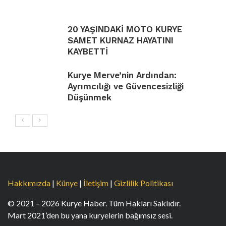
20 YAŞINDAKİ MOTO KURYE
SAMET KURNAZ HAYATINI
KAYBETTİ
Kurye Merve’nin Ardından:
Ayrımcılığı ve Güvencesizliği
Düşünmek
Hakkımızda
|
Künye
|
İletişim
|
Gizlilik Politikası
© 2021 – 2026 Kurye Haber. Tüm Hakları Saklıdır.
Mart 2021’den bu yana kuryelerin bağımsız sesi.