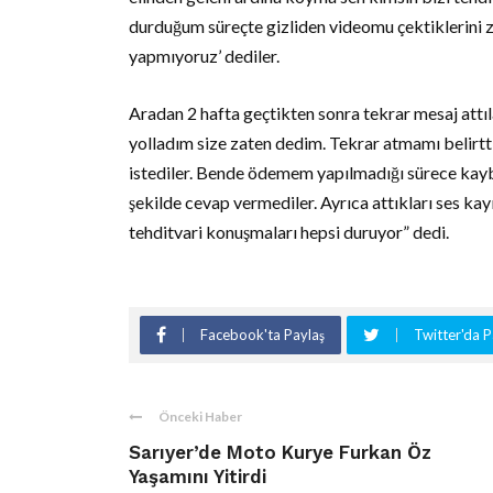
durduğum süreçte gizliden videomu çektiklerini z
yapmıyoruz’ dediler.
Aradan 2 hafta geçtikten sonra tekrar mesaj attıl
yolladım size zaten dedim. Tekrar atmamı belirtti
istediler. Bende ödemem yapılmadığı sürece kaybe
şekilde cevap vermediler. Ayrıca attıkları ses k
tehditvari konuşmaları hepsi duruyor” dedi.
Facebook'ta Paylaş
Twitter'da P
Önceki Haber
Sarıyer’de Moto Kurye Furkan Öz
Yaşamını Yitirdi