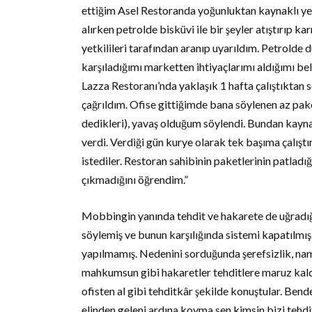
ettiğim Asel Restoranda yoğunluktan kaynaklı y
alırken petrolde bisküvi ile bir şeyler atıştırıp
yetkilileri tarafından aranıp uyarıldım. Petrolde
karşıladığımı marketten ihtiyaçlarımı aldığımı be
Lazza Restoranı’nda yaklaşık 1 hafta çalıştıktan s
çağrıldım. Ofise gittiğimde bana söylenen az pak
dedikleri), yavaş olduğum söylendi. Bundan kay
verdi. Verdiği gün kurye olarak tek başıma çalı
istediler. Restoran sahibinin paketlerinin patladığ
çıkmadığını öğrendim.”
Mobbingin yanında tehdit ve hakarete de uğradığı
söylemiş ve bunun karşılığında sistemi kapatılmı
yapılmamış. Nedenini sorduğunda şerefsizlik, na
mahkumsun gibi hakaretler tehditlere maruz kal
ofisten al gibi tehditkâr şekilde konuştular. Ben
elinden geleni ardına koyma sen kimsin bizi tehdi