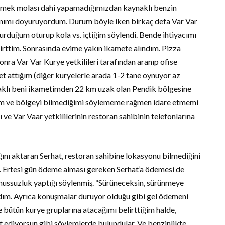
emek molası dahi yapamadığımızdan kaynaklı benzin
 karnımı doyuruyordum. Durum böyle iken birkaç defa Var Var
 durduğum oturup kola vs. içtiğim söylendi. Bende ihtiyacımı
lirttim. Sonrasında evime yakın ikamete alındım. Pizza
onra Var Var Kurye yetkilileri tarafından aranıp ofise
et attığım (diğer kuryelerle arada 1-2 tane oynuyor az
naklı beni ikametimden 22 km uzak olan Pendik bölgesine
ştım ve bölgeyi bilmediğimi söylememe rağmen idare etmemi
ı ve Var Vaar yetkililerinin restoran sahibinin telefonlarına
nı aktaran Serhat, restoran sahibine lokasyonu bilmediğini
ş. Ertesi gün ödeme alması gereken Serhat’a ödemesi de
mussuzluk yaptığı söylenmiş. “Sürüneceksin, sürünmeye
dım. Ayrıca konuşmalar duruyor olduğu gibi gel ödemeni
de bütün kurye gruplarına atacağımı belirttiğim halde,
t ediyorsun gibi söylemlerde bulundular. Ve benzinlikte