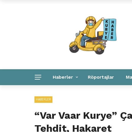
Kuryeler Konuşuyor
Kurye Haber
Linkler
Haberler
Röportajlar
Ma
Kurye Haber
Linkler
Kurumsal
HABERLER
“Var Vaar Kurye” Ça
Tehdit, Hakaret