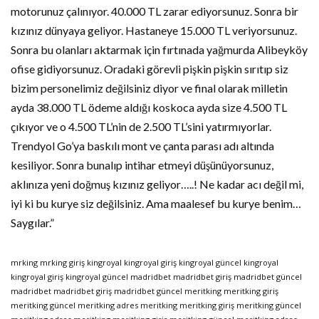
motorunuz çalınıyor. 40.000 TL zarar ediyorsunuz. Sonra bir
kızınız dünyaya geliyor. Hastaneye 15.000 TL veriyorsunuz.
Sonra bu olanları aktarmak için fırtınada yağmurda Alibeyköy
ofise gidiyorsunuz. Oradaki görevli pişkin pişkin sırıtıp siz
bizim personelimiz değilsiniz diyor ve final olarak milletin
ayda 38.000 TL ödeme aldığı koskoca ayda size 4.500 TL
çıkıyor ve o 4.500 TL’nin de 2.500 TL’sini yatırmıyorlar.
Trendyol Go’ya baskılı mont ve çanta parası adı altında
kesiliyor. Sonra bunalıp intihar etmeyi düşünüyorsunuz,
aklınıza yeni doğmuş kızınız geliyor…..! Ne kadar acı değil mi,
iyi ki bu kurye siz değilsiniz. Ama maalesef bu kurye benim…
Saygılar.”
mrking
mrking giriş
kingroyal
kingroyal giriş
kingroyal güncel
kingroyal
kingroyal giriş
kingroyal güncel
madridbet
madridbet giriş
madridbet güncel
madridbet
madridbet giriş
madridbet güncel
meritking
meritking giriş
meritking güncel
meritking adres
meritking
meritking giriş
meritking güncel