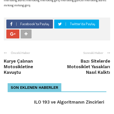
meritking adres
meritking
meritking giriş
meritking güncel
meritking adres
mrking
mrking giriş
Facebook'ta Paylaş
Twitter'da Paylaş
Önceki Haber
Sonraki Haber
Kurye Çalınan
Bazı Sitelerde
Motosikletine
Motosiklet Yasakları
Kavuştu
Nasıl Kalktı
SON EKLENEN HABERLER
ILO 193 ve Algoritmanın Zincirleri