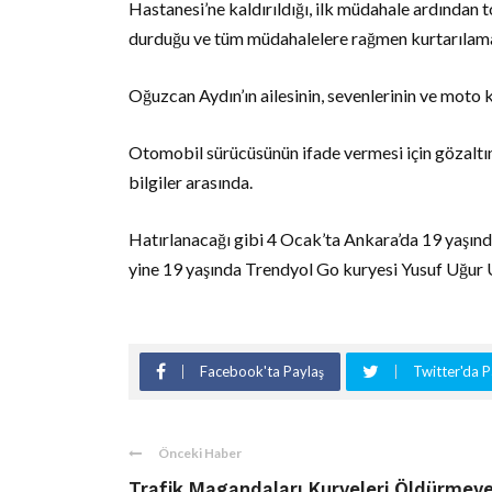
Hastanesi’ne kaldırıldığı, ilk müdahale ardından 
durduğu ve tüm müdahalelere rağmen kurtarılamad
Oğuzcan Aydın’ın ailesinin, sevenlerinin ve moto 
Otomobil sürücüsünün ifade vermesi için gözaltına
bilgiler arasında.
Hatırlanacağı gibi 4 Ocak’ta Ankara’da 19 yaşında
yine 19 yaşında Trendyol Go kuryesi Yusuf Uğur 
Facebook'ta Paylaş
Twitter'da P
Önceki Haber
Trafik Magandaları Kuryeleri Öldürmey