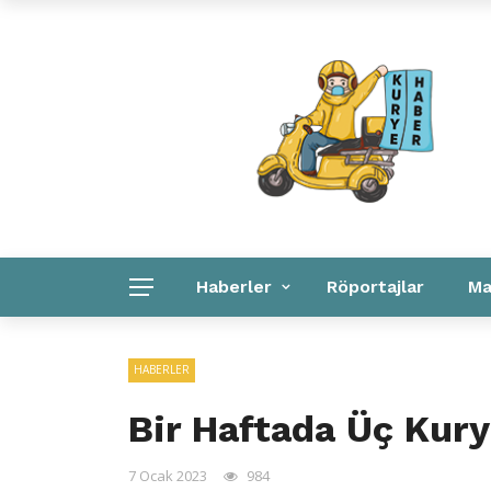
Kuryeler Konuşuyor
Kurye Haber
Linkler
Haberler
Röportajlar
Ma
Kurye Haber
Linkler
Kurumsal
HABERLER
Bir Haftada Üç Kury
7 Ocak 2023
984