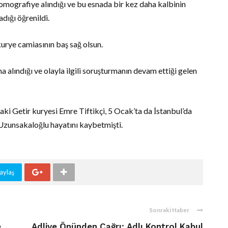
tomografiye alındığı ve bu esnada bir kez daha kalbinin
ığı öğrenildi.
kurye camiasının baş sağ olsun.
 alındığı ve olayla ilgili soruşturmanın devam ettiği gelen
ki Getir kuryesi Emre Tiftikçi, 5 Ocak’ta da İstanbul’da
Uzunsakaloğlu hayatını kaybetmişti.
aylaş
Sonraki Haber
e
Adliye Önünden Çağrı: Adlı Kontrol Kabul