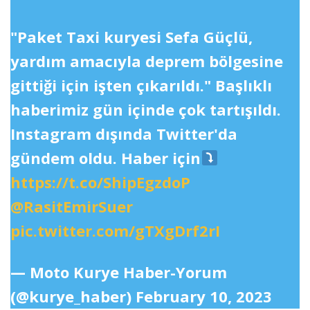
"Paket Taxi kuryesi Sefa Güçlü,
yardım amacıyla deprem bölgesine
gittiği için işten çıkarıldı." Başlıklı
haberimiz gün içinde çok tartışıldı.
Instagram dışında Twitter'da
gündem oldu. Haber için
https://t.co/ShipEgzdoP
@RasitEmirSuer
pic.twitter.com/gTXgDrf2rI
— Moto Kurye Haber-Yorum
(@kurye_haber)
February 10, 2023