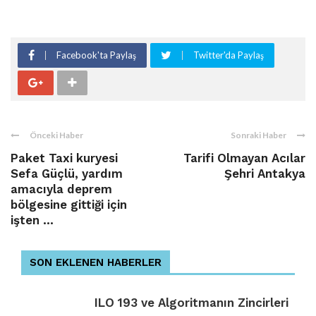
Facebook'ta Paylaş
Twitter'da Paylaş
Önceki Haber
Sonraki Haber
Paket Taxi kuryesi
Tarifi Olmayan Acılar
Sefa Güçlü, yardım
Şehri Antakya
amacıyla deprem
bölgesine gittiği için
işten ...
SON EKLENEN HABERLER
ILO 193 ve Algoritmanın Zincirleri