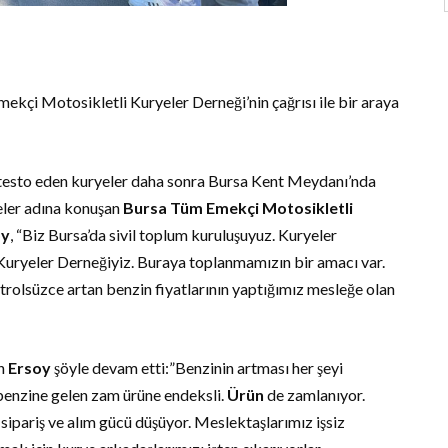
çi Motosikletli Kuryeler Derneği’nin çağrısı ile bir araya
testo eden kuryeler daha sonra Bursa Kent Meydanı’nda
eler adına konuşan
Bursa Tüm Emekçi Motosikletli
oy
, “Biz Bursa’da sivil toplum kuruluşuyuz. Kuryeler
uryeler Derneğiyiz. Buraya toplanmamızın bir amacı var.
trolsüzce artan benzin fiyatlarının yaptığımız mesleğe olan
en
Ersoy
şöyle devam etti:”Benzinin artması her şeyi
, benzine gelen zam ürüne endeksli.
Ürün
de zamlanıyor.
 sipariş ve alım gücü düşüyor. Meslektaşlarımız işsiz