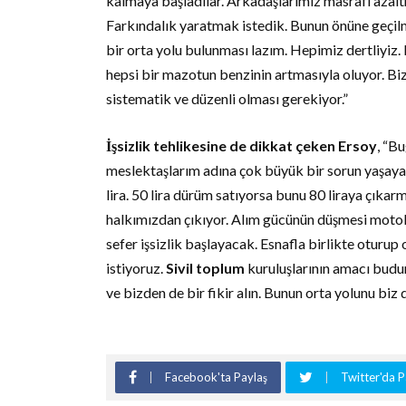
kalmaya başladılar. Arkadaşlarımız masrafı azaltm
Farkındalık yaratmak istedik. Bunun önüne geçilm
bir orta yolu bulunması lazım. Hepimiz dertliyiz.
hepsi bir mazotun benzinin artmasıyla oluyor. Biz
sistematik ve düzenli olması gerekiyor.”
İşsizlik tehlikesine de dikkat çeken Ersoy
, “B
meslektaşlarım adına çok büyük bir sorun yaşay
lira. 50 lira dürüm satıyorsa bunu 80 liraya çıkar
halkımızdan çıkıyor. Alım gücünün düşmesi motoku
sefer işsizlik başlayacak. Esnafla birlikte oturup
istiyoruz.
Sivil toplum
kuruluşlarının amacı budu
ve bizden de bir fikir alın. Bunun orta yolunu biz
Facebook'ta Paylaş
Twitter'da P