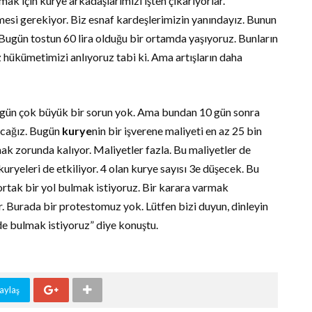
ak için kurye arkadaşlarımızı işten çıkarıyorlar.
esi gerekiyor. Biz esnaf kardeşlerimizin yanındayız. Bunun
 Bugün tostun 60 lira olduğu bir ortamda yaşıyoruz. Bunların
 hükümetimizi anlıyoruz tabi ki. Ama artışların daha
ugün çok büyük bir sorun yok. Ama bundan 10 gün sonra
acağız. Bugün
kurye
nin bir işverene maliyeti en az 25 bin
mak zorunda kalıyor. Maliyetler fazla. Bu maliyetler de
ryeleri de etkiliyor. 4 olan kurye sayısı 3e düşecek. Bu
 ortak bir yol bulmak istiyoruz. Bir karara varmak
r. Burada bir protestomuz yok. Lütfen bizi duyun, dinleyin
 de bulmak istiyoruz” diye konuştu.
aylaş