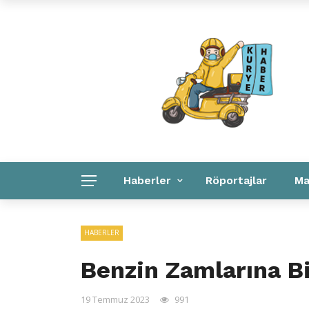
Kuryeler Konuşuyor
Kurye Haber
Linkler
Haberler
Röportajlar
Ma
Kurye Haber
Linkler
Kurumsal
HABERLER
Benzin Zamlarına Bi
19 Temmuz 2023
991