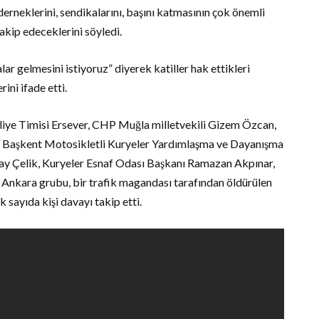
derneklerini, sendikalarını, başını katmasının çok önemli
akip edeceklerini söyledi.
alar gelmesini istiyoruz” diyerek katiller hak ettikleri
ni ifade etti.
liye Timisi Ersever, CHP Muğla milletvekili Gizem Özcan,
e, Başkent Motosikletli Kuryeler Yardımlaşma ve Dayanışma
ay Çelik, Kuryeler Esnaf Odası Başkanı Ramazan Akpınar,
Ankara grubu, bir trafik magandası tarafından öldürülen
ayıda kişi davayı takip etti.