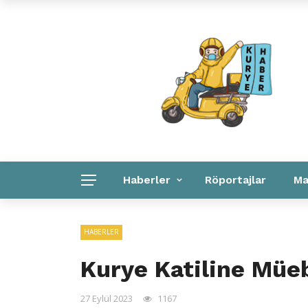
Kuryeler Konuşuyor
Kurye Haber
Linkler
Haberler
Röportajlar
Ma
Kurye Haber
Linkler
Kurumsal
HABERLER
Kurye Katiline Müe
27 Eylül 2023
1167