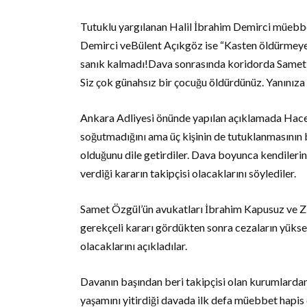
Tutuklu yargılanan Halil İbrahim Demirci müebbe
Demirci veBülent Açıkgöz ise “Kasten öldürmeye y
sanık kalmadı!Dava sonrasında koridorda Samet’
Siz çok günahsız bir çocuğu öldürdünüz. Yanınıza 
Ankara Adliyesi önünde yapılan açıklamada Hacer
soğutmadığını ama üç kişinin de tutuklanmasının 
olduğunu dile getirdiler. Dava boyunca kendiler
verdiği kararın takipçisi olacaklarını söylediler.
Samet Özgül’ün avukatları İbrahim Kapusuz ve Z
gerekçeli kararı gördükten sonra cezaların yüksel
olacaklarını açıkladılar.
Davanın başından beri takipçisi olan kurumlardan
yaşamını yitirdiği davada ilk defa müebbet hapis