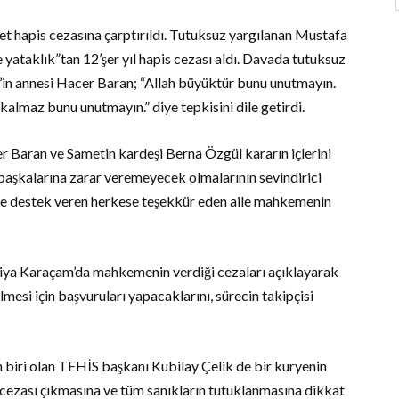
t hapis cezasına çarptırıldı. Tutuksuz yargılanan Mustafa
ataklık”tan 12’şer yıl hapis cezası aldı. Davada tutuksuz
in annesi Hacer Baran; “Allah büyüktür bunu unutmayın.
kalmaz bunu unutmayın.” diye tepkisini dile getirdi.
 Baran ve Sametin kardeşi Berna Özgül kararın içlerini
başkalarına zarar veremeyecek olmalarının sevindirici
ine destek veren herkese teşekkür eden aile mahkemenin
iya Karaçam’da mahkemenin verdiği cezaları açıklayarak
mesi için başvuruları yapacaklarını, sürecin takipçisi
 biri olan TEHİS başkanı Kubilay Çelik de bir kuryenin
 cezası çıkmasına ve tüm sanıkların tutuklanmasına dikkat