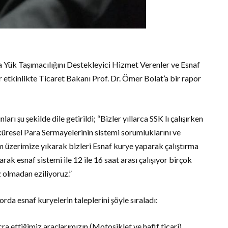
 Yük Taşımacılığını Destekleyici Hizmet Verenler ve Esnaf
etkinlikte Ticaret Bakanı Prof. Dr. Ömer Bolat’a bir rapor
ı şu şekilde dile getirildi; “Bizler yıllarca SSK lı çalışırken
resel Para Sermayelerinin sistemi sorumluklarını ve
 üzerimize yıkarak bizleri Esnaf kurye yaparak çalıştırma
arak esnaf sistemi ile 12 ile 16 saat arası çalışıyor birçok
z olmadan eziliyoruz.”
a esnaf kuryelerin taleplerini şöyle sıraladı:
cra ettiğimiz araçlarımızın (Motosiklet ve hafif ticari)