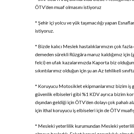
ÖTV’den muaf olmasını istiyoruz
* Şehir içi yolcu ve yük taşımacılığı yapan Esnafl
istiyoruz.
* Bizde kalıcı Meslek hastalıklarımızın çok fazla
demeden sürekli Rüzgâra maruz kaldığımız için (gö
felci) en ufak kazalarımızda Kaporta biz olduğumuz
sıkıntılarımız olduğun için şu an Az tehlikeli sınıft
* Koruyucu Motosiklet ekipmanlarımız bizim iş güv
güvenlik elbiseleri gibi %1 KDV ayrıca bizim ko
dışından geldiği için ÖTV’den dolayı çok pahalı a
için ithal koruyucu iş elbiseleri için de ÖTV muafi
* Mesleki yeterlilik kurumundan Mesleki yeterlilik
almaya başladık. Fakat kanuni zorunluluk olmadığ