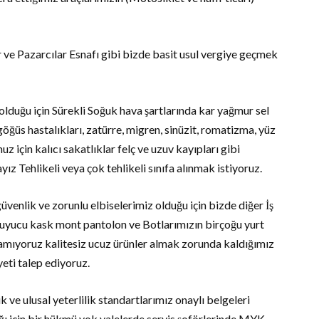
ar ve Pazarcılar Esnafı gibi bizde basit usul vergiye geçmek
 olduğu için Sürekli Soğuk hava şartlarında kar yağmur sel
ğüs hastalıkları, zatürre, migren, sinüzit, romatizma, yüz
 için kalıcı sakatlıklar felç ve uzuv kayıpları gibi
ayız Tehlikeli veya çok tehlikeli sınıfa alınmak istiyoruz.
enlik ve zorunlu elbiselerimiz olduğu için bizde diğer İş
ruyucu kask mont pantolon ve Botlarımızın birçoğu yurt
lamıyoruz kalitesiz ucuz ürünler almak zorunda kaldığımız
yeti talep ediyoruz.
 ve ulusal yeterlilik standartlarımız onaylı belgeleri
ı için bir hükmü yok valelerde servis şoförlerinde MYK