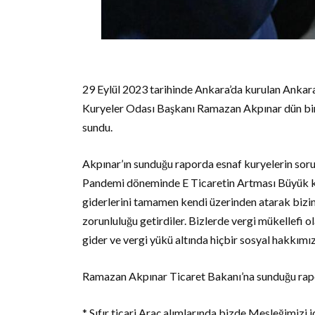
29 Eylül 2023 tarihinde Ankara’da kurulan Ankara
Kuryeler Odası Başkanı Ramazan Akpınar dün bir 
sundu.
Akpınar’ın sunduğu raporda esnaf kuryelerin sorunlar
Pandemi döneminde E Ticaretin Artması Büyük kü
giderlerini tamamen kendi üzerinden atarak bizim
zorunluluğu getirdiler. Bizlerde vergi mükellefi ol
gider ve vergi yükü altında hiçbir sosyal hakkımı
Ramazan Akpınar Ticaret Bakanı’na sunduğu rapord
* Sıfır ticari Araç alımlarında bizde Mesleğimizi i