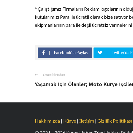
* Çalıştığımız Firmaların Reklam logolarının oldu
kutularımızı Para ile ücretli olarak bize satıyor 
ekipmanlarının para ile değil ücretsiz vermelerini
Facebook'ta Paylaş
Twitter'da P
Önceki Haber
Yaşamak İçin Ölenler; Moto Kurye İşçiler
Hakkımızda
|
Künye
|
İletişim
|
Gizlilik Politikası
© 2021 – 2026 Kurye Haber. Tüm Hakları Saklıdı