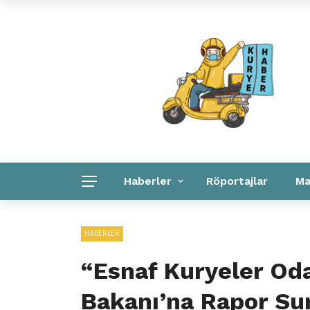
Kuryeler Konuşuyor
Kurye Haber
Linkler
Haberler
Röportajlar
Ma
Kurye Haber
Linkler
Kurumsal
HABERLER
“Esnaf Kuryeler Oda
Bakanı’na Rapor Su