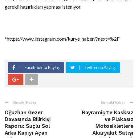
gerekli hazırlıkları yapması isteniyor.
*https://www.instagram.com/kurye_haber/?next=%2F
Facebook'ta Paylaş
Twitter'da Paylaş
Önceki Haber
Sonraki Haber
Oğuzhan Gezer
Bayramiç’te Kasksız
Davasında Bilirkişi
ve Plakasız
Raporu: Suçlu Sol
Motosikletlere
Arka Kapıyı Açan
Akaryakıt Satışı