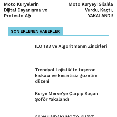
Moto Kuryelerin
Moto Kuryeyi Silahla
Dijital Dayanışma ve
Vurdu, Kaçtı,
Protesto Ağı
YAKALANDI!
SON EKLENEN HABERLER
ILO 193 ve Algoritmanın Zincirleri
Trendyol Lojistik’te taşeron
kıskacı ve kesintisiz gözetim
düzeni
Kurye Merve’ye Çarpıp Kaçan
Şoför Yakalandı
20 YAŞINDAKİ MOTO KURYE