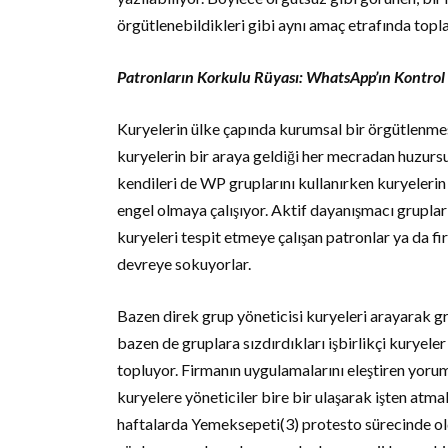
örgütlenebildikleri gibi aynı amaç etrafında top
Patronların Korkulu Rüyası: WhatsApp’ın Kontro
Kuryelerin ülke çapında kurumsal bir örgütlenme
kuryelerin bir araya geldiği her mecradan huzursuz
kendileri de WP gruplarını kullanırken kuryelerin
engel olmaya çalışıyor. Aktif dayanışmacı grupları
kuryeleri tespit etmeye çalışan patronlar ya da fir
devreye sokuyorlar.
Bazen direk grup yöneticisi kuryeleri arayarak gr
bazen de gruplara sızdırdıkları işbirlikçi kuryele
topluyor. Firmanın uygulamalarını eleştiren yorum
kuryelere yöneticiler bire bir ulaşarak işten atm
haftalarda Yemeksepeti(3) protesto sürecinde old