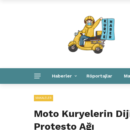
Kuryeler Konuşuyor
Kurye Haber
Linkler
Haberler
Röportajlar
Ma
Kurye Haber
Linkler
Kurumsal
MAKALELER
Moto Kuryelerin Dij
Protesto Ağı