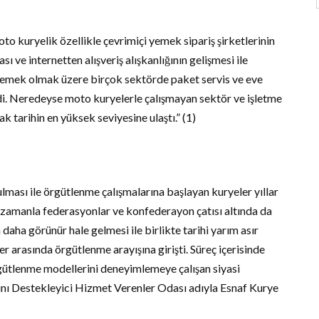
to kuryelik özellikle çevrimiçi yemek sipariş şirketlerinin
ı ve internetten alışveriş alışkanlığının gelişmesi ile
 yemek olmak üzere birçok sektörde paket servis ve eve
ldi. Neredeyse moto kuryelerle çalışmayan sektör ve işletme
k tarihin en yüksek seviyesine ulaştı.” (1)
ması ile örgütlenme çalışmalarına başlayan kuryeler yıllar
 zamanla federasyonlar ve konfederayon çatısı altında da
aha görünür hale gelmesi ile birlikte tarihi yarım asır
r arasında örgütlenme arayışına girişti. Süreç içerisinde
örgütlenme modellerini deneyimlemeye çalışan siyasi
ını Destekleyici Hizmet Verenler Odası adıyla Esnaf Kurye