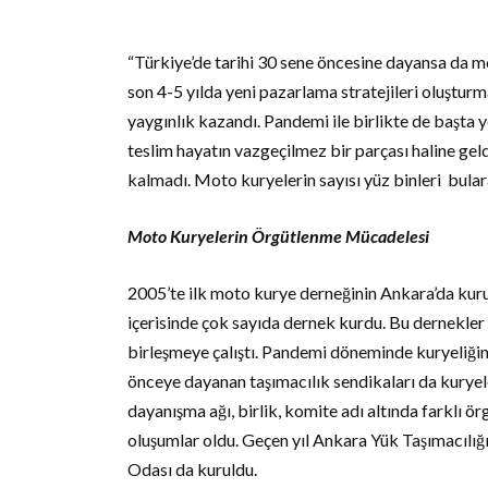
“Türkiye’de tarihi 30 sene öncesine dayansa da mo
son 4-5 yılda yeni pazarlama stratejileri oluşturmas
yaygınlık kazandı. Pandemi ile birlikte de başta
teslim hayatın vazgeçilmez bir parçası haline ge
kalmadı. Moto kuryelerin sayısı yüz binleri bulara
Moto Kuryelerin Örgütlenme Mücadelesi
2005’te ilk moto kurye derneğinin Ankara’da kurul
içerisinde çok sayıda dernek kurdu. Bu dernekler
birleşmeye çalıştı. Pandemi döneminde kuryeliğin d
önceye dayanan taşımacılık sendikaları da kuryele
dayanışma ağı, birlik, komite adı altında farklı 
oluşumlar oldu. Geçen yıl Ankara Yük Taşımacılığ
Odası da kuruldu.