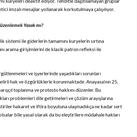
mi kuryeleri deaktif ediyor. Tehditle dağıtılamayan gruplar
tici imzalı mesajlar yollanarak korkutulmaya çalışılıyor.
üzenlemek Yasak mı?
k sistemi ile giderlerin tamamını kuryelerin sırtına
ı arama girişimlerini de klasik patron refleksi ile
tlenmeleri ve işyerlerinde yaşadıkları sorunları
elirli hak ve özgürlüklerle korunmaktadır. Anayasa’nın 25.
barışçıl toplanma ve protesto hakkını düzenler. Bu
ları problemleri dile getirmeleri ve çözüm arayışlarına
ştiriler hakaret ve iftira boyutuna ulaşmadıkça ne kadar sert
olsalar bile yasal olarak da bu eleştirilere müdahale hakları