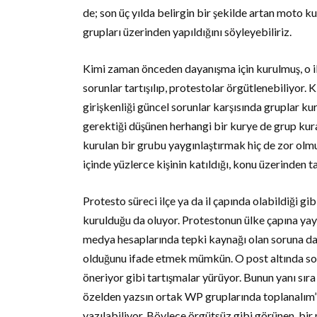
de; son üç yılda belirgin bir şekilde artan moto 
grupları üzerinden yapıldığını söyleyebiliriz.
Kimi zaman önceden dayanışma için kurulmuş, o il
sorunlar tartışılıp, protestolar örgütlenebiliyor. 
girişkenliği güncel sorunlar karşısında gruplar 
gerektiği düşünen herhangi bir kurye de grup kura
kurulan bir grubu yaygınlaştırmak hiç de zor olmu
içinde yüzlerce kişinin katıldığı, konu üzerinden 
Protesto süreci ilçe ya da il çapında olabildiği g
kurulduğu da oluyor. Protestonun ülke çapına yayı
medya hesaplarında tepki kaynağı olan soruna dair
olduğunu ifade etmek mümkün. O post altında sor
öneriyor gibi tartışmalar yürüyor. Bunun yanı sır
özelden yazsın ortak WP gruplarında toplanalım” 
yazılabiliyor. Böylece örgütsüz gibi görünen, bi