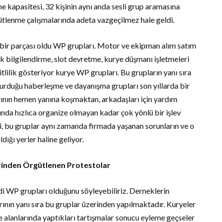
me kapasitesi, 32 kişinin aynı anda sesli grup aramasına
gütlenme çalışmalarında adeta vazgeçilmez hale geldi.
 bir parçası oldu WP grupları. Motor ve ekipman alım satım
rafik bilgilendirme, slot devretme, kurye düşmanı işletmeleri
itlilik gösteriyor kurye WP grupları. Bu grupların yanı sıra
kurduğu haberleşme ve dayanışma grupları son yıllarda bir
ının hemen yanına koşmaktan, arkadaşları için yardım
nda hızlıca organize olmayan kadar çok yönlü bir işlev
, bu gruplar aynı zamanda firmada yaşanan sorunların ve o
ldığı yerler haline geliyor.
rinden Örgütlenen Protestolar
i WP grupları olduğunu söyleyebiliriz. Derneklerin
rının yanı sıra bu gruplar üzerinden yapılmaktadır. Kuryeler
alanlarında yaptıkları tartışmalar sonucu eyleme geçseler