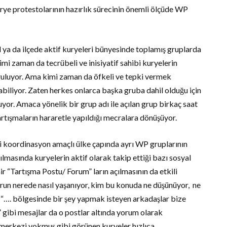
kurye protestolarının hazırlık sürecinin önemli ölçüde WP
 ya da ilçede aktif kuryeleri bünyesinde toplamış gruplarda
Kimi zaman da tecrübeli ve inisiyatif sahibi kuryelerin
kuruluyor. Ama kimi zaman da öfkeli ve tepki vermek
biliyor. Zaten herkes onlarca başka gruba dahil olduğu için
yor. Amaca yönelik bir grup adı ile açılan grup birkaç saat
tartışmaların hararetle yapıldığı mecralara dönüşüyor.
ibi koordinasyon amaçlı ülke çapında ayrı WP gruplarının
lmasında kuryelerin aktif olarak takip ettiği bazı sosyal
 “Tartışma Postu/ Forum” ların açılmasının da etkili
un nerede nasıl yaşanıyor, kim bu konuda ne düşünüyor, ne
a “…. bölgesinde bir şey yapmak isteyen arkadaşlar bize
gibi mesajlar da o postlar altında yorum olarak
r merkezi yokmuş gibi görünen kuryeler hızlıca