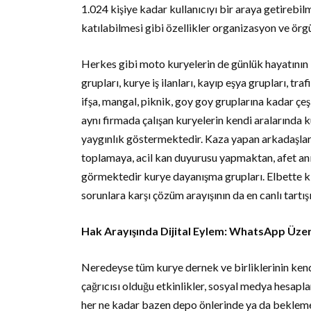
1.024 kişiye kadar kullanıcıyı bir araya getirebil
katılabilmesi gibi özellikler organizasyon ve ör
Herkes gibi moto kuryelerin de günlük hayatının
grupları, kurye iş ilanları, kayıp eşya grupları, t
ifşa, mangal, piknik, goy goy gruplarına kadar çeş
aynı firmada çalışan kuryelerin kendi aralarında 
yaygınlık göstermektedir. Kaza yapan arkadaşlar
toplamaya, acil kan duyurusu yapmaktan, afet anı
görmektedir kurye dayanışma grupları. Elbette ki
sorunlara karşı çözüm arayışının da en canlı tartışı
Hak Arayışında Dijital Eylem: WhatsApp Üze
Neredeyse tüm kurye dernek ve birliklerinin kend
çağrıcısı olduğu etkinlikler, sosyal medya hesapla
her ne kadar bazen depo önlerinde ya da bekleme 