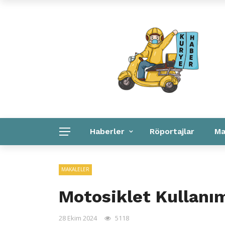
Kuryeler Konuşuyor
Kurye Haber
Linkler
Haberler
Röportajlar
Ma
Kurye Haber
Linkler
Kurumsal
MAKALELER
Motosiklet Kullanım
28 Ekim 2024
5118