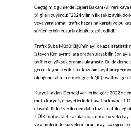
Geçtiğimiz günlerde İçişleri Bakanı Ali Yerlikay
bilgileri duyurdu; “2024 yılının ilk sekiz aylık 
veya yaralanmalı trafik kazasına karıştı ve bu ka
sürücülerinin kusurlu olduğu tespit edildi.”
Trafik Şube Müdürlüğü’nün aylık kaza istatistik 
İsteyen tüm ayrıntılara oradan ulaşabilir. Son ay
tarihin en yüksek oranına ulaşmıştır. Bu da demek
gerçekleşmektedir. Her kazanın kayıtlara geçme
olduğunu tahmin etmek güç değil. (kısaltma gereki
Kurye Hakları Derneği verilerine göre 2022’de en 
moto kurye iş cinayetlerinde hayatını kaybetti. D
ulaşabildikleri verilerden daha fazla olabileceğin
TÜİK motosiklet kazalarında moto kuryeleri ayrı 
ve ölümlerinde kuryelerin oranını ayrıca öğren e