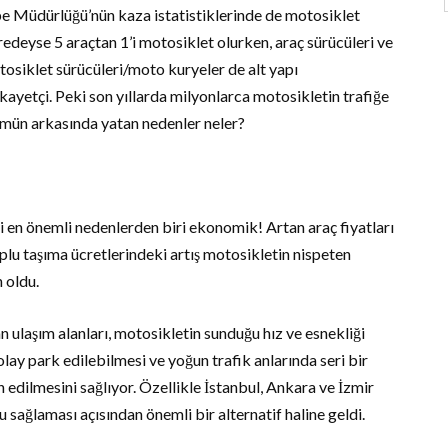
ube Müdürlüğü’nün kaza istatistiklerinde de motosiklet
redeyse 5 araçtan 1’i motosiklet olurken, araç sürücüleri ve
osiklet sürücüleri/moto kuryeler de alt yapı
kayetçi. Peki son yıllarda milyonlarca motosikletin trafiğe
ümün arkasında yatan nedenler neler?
i en önemli nedenlerden biri ekonomik! Artan araç fiyatları
toplu taşıma ücretlerindeki artış motosikletin nispeten
 oldu.
n ulaşım alanları, motosikletin sunduğu hız ve esnekliği
lay park edilebilmesi ve yoğun trafik anlarında seri bir
 edilmesini sağlıyor. Özellikle İstanbul, Ankara ve İzmir
 sağlaması açısından önemli bir alternatif haline geldi.