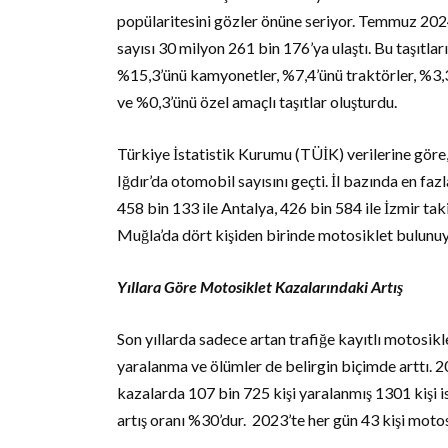
popülaritesini gözler önüne seriyor. Temmuz 2024 
sayısı 30 milyon 261 bin 176’ya ulaştı. Bu taşıtla
%15,3’ünü kamyonetler, %7,4’ünü traktörler, %3,3
ve %0,3’ünü özel amaçlı taşıtlar oluşturdu.
Türkiye İstatistik Kurumu (TÜİK) verilerine göre, 
Iğdır’da otomobil sayısını geçti. İl bazında en faz
458 bin 133 ile Antalya, 426 bin 584 ile İzmir tak
Muğla’da dört kişiden birinde motosiklet bulunuy
Yıllara Göre Motosiklet Kazalarındaki Artış
Son yıllarda sadece artan trafiğe kayıtlı motosik
yaralanma ve ölümler de belirgin biçimde arttı. 
kazalarda 107 bin 725 kişi yaralanmış 1301 kişi i
artış oranı %30’dur. 2023’te her gün 43 kişi motos