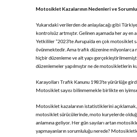
Motosiklet Kazalarının Nedenleri ve Sorumlul
Yukarıdaki verilerden de anlaşılacağı gibi Türkiye’
kontrolsüz artmıştır. Gelinen aşamada her ay en a
Yetkililer “2023’te Avrupa’da en çok motosiklet sa
övünmektedir. Ama trafik düzenine milyonlarca 
hiçbir düzenleme ve alt yapı gerçekleştirilmemişti
düzenlemeler yapılmıştır ne de motosikletlerin kul
Karayolları Trafik Kanunu 1983’te yürürlüğe girdi
Motosiklet sayısı bilinmemekle birlikte en iyimse
Motosiklet kazalarının istatistiklerini açıklamak
motosiklet sürücülerinde, moto kuryelerde olduğ
anlamına geliyor. Her gün sayıları artan motosik
yapmayanların sorumluluğu nerede? Motosikletler