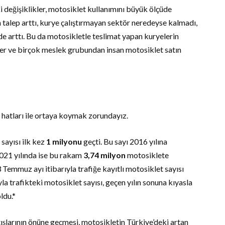
 değişiklikler, motosiklet kullanımını büyük ölçüde
an talep arttı, kurye çalıştırmayan sektör neredeyse kalmadı,
e arttı. Bu da motosikletle teslimat yapan kuryelerin
nciler ve birçok meslek grubundan insan motosiklet satın
el hatları ile ortaya koymak zorundayız.
 sayısı ilk kez
1 milyonu
geçti. Bu sayı 2016 yılına
2021 yılında ise bu rakam
3,74 milyon
motosiklete
Temmuz ayı itibarıyla trafiğe kayıtlı motosiklet sayısı
yla trafikteki motosiklet sayısı, geçen yılın sonuna kıyasla
ldu.*
ışlarının önüne geçmesi, motosikletin Türkiye’deki artan