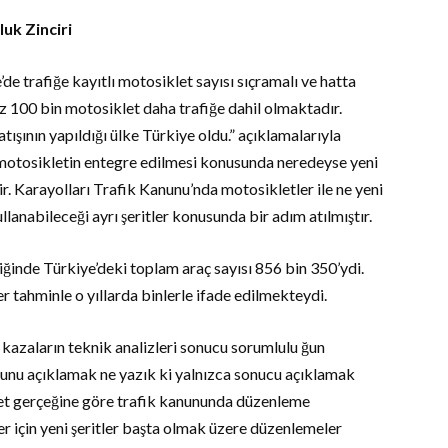
uk Zinciri
de trafiğe kayıtlı motosiklet sayısı sıçramalı ve hatta
z 100 bin motosiklet daha trafiğe dahil olmaktadır.
tışının yapıldığı ülke Türkiye oldu.” açıklamalarıyla
motosikletin entegre edilmesi konusunda neredeyse yeni
r. Karayolları Trafik Kanunu’nda motosikletler ile ne yeni
lanabileceği ayrı şeritler konusunda bir adım atılmıştır.
ğinde Türkiye’deki toplam araç sayısı 856 bin 350’ydi.
r tahminle o yıllarda binlerle ifade edilmekteydi.
, kazaların teknik analizleri sonucu sorumlulu ğun
unu açıklamak ne yazık ki yalnızca sonucu açıklamak
let gerçeğine göre trafik kanununda düzenleme
 için yeni şeritler başta olmak üzere düzenlemeler