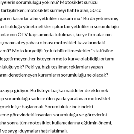
iyelerin sorumluluğu yok mu? Motosiklet sürücü
i tartışılırken; motosiklet sürmeyi hafife alan, 50 cc
rli gören kararlar alan yetkililer masum mu? Bu da yetmezmiş
eterli olduğu yönetmelikleri çıkartan yetkililerin sorumluluğu
manlarının ÖTV kapsamında tutulması, kurye firmalarının
ulaşmanın ateş pahası olması motosiklet kazalarındaki
üz mü? Moto kuryeliği “çok tehlikeli meslekler” statüsüne
ale getirmeyen, her isteyenin moto kurye olabildiği ortamı
umluluğu yok? Peki ya, hızlı teslimat reklamları yapan
larını denetlemeyen kurumların sorumluluğu ne olacak?
 uzayıp gidiyor. Bu listeye başka maddeler de eklemek
yıp sorumluluğu sadece ölen ya da yaralanan motosiklet
mekle işe başlanmalı. Sorumluluk zincirindeki
tleme görevindeki insanları sorumluluğa ve görevlerini
ha sonra tüm motosiklet kullanıcılarına eğitimin önemi,
 ve saygı duymaları hatırlatılmalı.