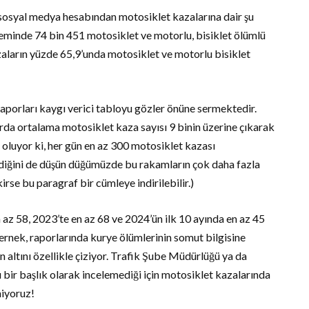
a sosyal medya hesabından motosiklet kazalarına dair şu
döneminde 74 bin 451 motosiklet ve motorlu, bisiklet ölümlü
zaların yüzde 65,9’unda motosiklet ve motorlu bisiklet
raporları kaygı verici tabloyu gözler önüne sermektedir.
larda ortalama motosiklet kaza sayısı 9 binin üzerine çıkarak
 oluyor ki, her gün en az 300 motosiklet kazası
diğini de düşün düğümüzde bu rakamların çok daha fazla
rse bu paragraf bir cümleye indirilebilir.)
az 58, 2023’te en az 68 ve 2024’ün ilk 10 ayında en az 45
ernek, raporlarında kurye ölümlerinin somut bilgisine
in altını özellikle çiziyor. Trafik Şube Müdürlüğü ya da
bir başlık olarak incelemediği için motosiklet kazalarında
miyoruz!