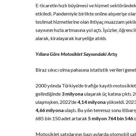
E-ticaretin hızlı büyümesi ve hizmet sektöründeki
etkiledi. Pandemiyle birlikte online alışverişe ol
teslimat hizmetlerine olan ihtiyaç muazzam şekild
sayısının hızla artmasına yol açtı. İşsizler, öğre
alarak, kiralayarak kuryeliğe atıldı.
Yıllara Göre Motosiklet Sayısındaki Artış
Biraz sıkıcı olma pahasına istatistik verileri gen
2000 yılında Türkiye’de trafiğe kayıtlı motosiklet
gelindiğinde
3 milyona
ulaşarak üç katına çıktı. 
ulaşmışken, 2022’de
4,14 milyona
yükseldi. 2023 
4,66 milyona
ulaştı. Bu yılın temmuz sonu itibarı
685 bin 150 adet artarak
5 milyon 764 bin 546
o
Motosiklet satışlarının bazı aylarda otomobil sat