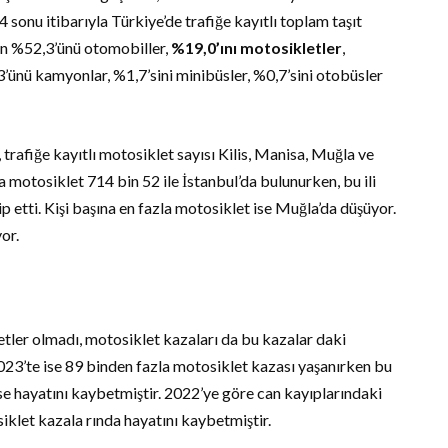
sonu itibarıyla Türkiye’de trafiğe kayıtlı toplam taşıt
rın %52,3’ünü otomobiller,
%19,0’ını motosikletler
,
’ünü kamyonlar, %1,7’sini minibüsler, %0,7’sini otobüsler
trafiğe kayıtlı motosiklet sayısı Kilis, Manisa, Muğla ve
la motosiklet 714 bin 52 ile İstanbul’da bulunurken, bu ili
ip etti. Kişi başına en fazla motosiklet ise Muğla’da düşüyor.
or.
letler olmadı, motosiklet kazaları da bu kazalar daki
2023’te ise 89 binden fazla motosiklet kazası yaşanırken bu
se hayatını kaybetmiştir. 2022’ye göre can kayıplarındaki
iklet kazala rında hayatını kaybetmiştir.