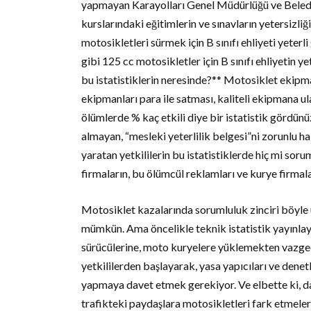
yapmayan Karayolları Genel Müdürlüğü ve Beled
kurslarındaki eğitimlerin ve sınavların yetersizliğ
motosikletleri sürmek için B sınıfı ehliyeti yete
gibi 125 cc motosikletler için B sınıfı ehliyetin y
bu istatistiklerin neresinde?** Motosiklet ekip
ekipmanları para ile satması, kaliteli ekipmana 
ölümlerde % kaç etkili diye bir istatistik gördün
almayan, “mesleki yeterlilik belgesi”ni zorunlu h
yaratan yetkililerin bu istatistiklerde hiç mi sor
firmaların, bu ölümcül reklamları ve kurye firma
Motosiklet kazalarında sorumluluk zinciri böyle
mümkün. Ama öncelikle teknik istatistik yayınla
sürücülerine, moto kuryelere yüklemekten vazgeç
yetkililerden başlayarak, yasa yapıcıları ve dene
yapmaya davet etmek gerekiyor. Ve elbette ki, da
trafikteki paydaşlara motosikletleri fark etmeleri