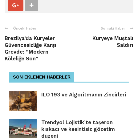
Önceki Haber
Sonraki Haber
Brezilya’da Kuryeler
Kuryeye Muştalı
Güvencesizliğe Karşı
Saldırı
Grevde: “Modern
Köleliğe Son”
SON EKLENEN HABERLER
ILO 193 ve Algoritmanın Zincirleri
Trendyol Lojistik’te taşeron
kıskacı ve kesintisiz gözetim
düzeni