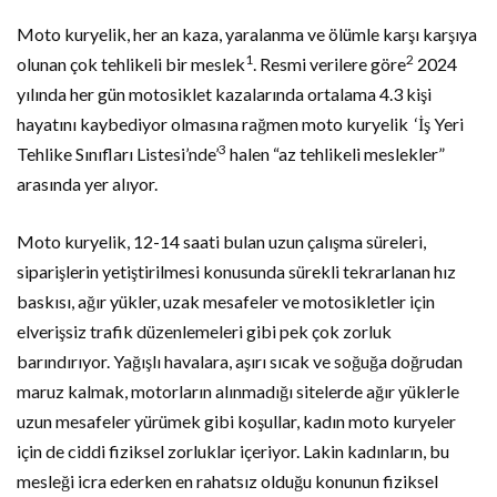
Moto kuryelik, her an kaza, yaralanma ve ölümle karşı karşıya
1
2
olunan çok tehlikeli bir meslek
. Resmi verilere göre
2024
yılında her gün motosiklet kazalarında ortalama 4.3 kişi
hayatını kaybediyor olmasına rağmen moto kuryelik ‘İş Yeri
3
Tehlike Sınıfları Listesi’nde’
halen “az tehlikeli meslekler”
arasında yer alıyor.
Moto kuryelik, 12-14 saati bulan uzun çalışma süreleri,
siparişlerin yetiştirilmesi konusunda sürekli tekrarlanan hız
baskısı, ağır yükler, uzak mesafeler ve motosikletler için
elverişsiz trafik düzenlemeleri gibi pek çok zorluk
barındırıyor. Yağışlı havalara, aşırı sıcak ve soğuğa doğrudan
maruz kalmak, motorların alınmadığı sitelerde ağır yüklerle
uzun mesafeler yürümek gibi koşullar, kadın moto kuryeler
için de ciddi fiziksel zorluklar içeriyor. Lakin kadınların, bu
mesleği icra ederken en rahatsız olduğu konunun fiziksel