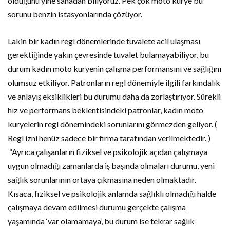
olduğunu yine sahadan biliyoruz. Pek çok moto kurye bu
sorunu benzin istasyonlarında çözüyor.
Lakin bir kadın regl dönemlerinde tuvalete acil ulaşması
gerektiğinde yakın çevresinde tuvalet bulamayabiliyor, bu
durum kadın moto kuryenin çalışma performansını ve sağlığını
olumsuz etkiliyor. Patronların regl dönemiyle ilgili farkındalık
ve anlayış eksiklikleri bu durumu daha da zorlaştırıyor. Sürekli
hız ve performans beklentisindeki patronlar, kadın moto
kuryelerin regl dönemindeki sorunlarını görmezden geliyor. (
Regl izni henüz sadece bir firma tarafından verilmektedir. )
“Ayrıca çalışanların fiziksel ve psikolojik açıdan çalışmaya
uygun olmadığı zamanlarda iş başında olmaları durumu, yeni
sağlık sorunlarının ortaya çıkmasına neden olmaktadır.
Kısaca, fiziksel ve psikolojik anlamda sağlıklı olmadığı halde
çalışmaya devam edilmesi durumu gerçekte çalışma
yaşamında ‘var olamamaya’, bu durum ise tekrar sağlık