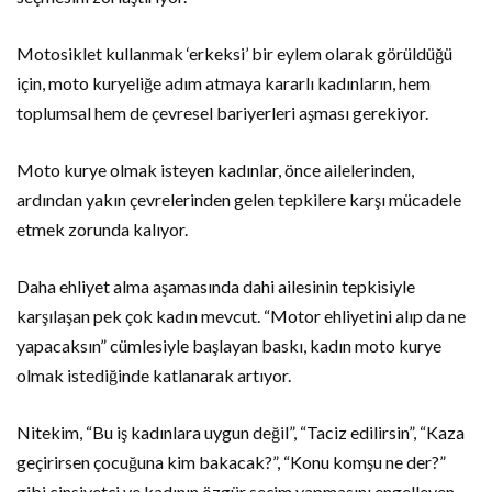
Motosiklet kullanmak ‘erkeksi’ bir eylem olarak görüldüğü
için, moto kuryeliğe adım atmaya kararlı kadınların, hem
toplumsal hem de çevresel bariyerleri aşması gerekiyor.
Moto kurye olmak isteyen kadınlar, önce ailelerinden,
ardından yakın çevrelerinden gelen tepkilere karşı mücadele
etmek zorunda kalıyor.
Daha ehliyet alma aşamasında dahi ailesinin tepkisiyle
karşılaşan pek çok kadın mevcut. “Motor ehliyetini alıp da ne
yapacaksın” cümlesiyle başlayan baskı, kadın moto kurye
olmak istediğinde katlanarak artıyor.
Nitekim, “Bu iş kadınlara uygun değil”, “Taciz edilirsin”, “Kaza
geçirirsen çocuğuna kim bakacak?”, “Konu komşu ne der?”
gibi cinsiyetçi ve kadının özgür seçim yapmasını engelleyen