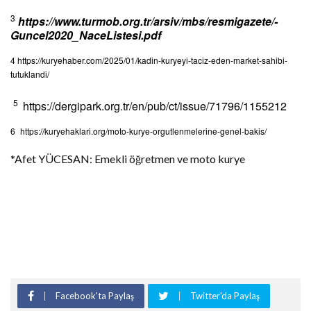
3
https://www.turmob.org.tr/arsiv/mbs/resmigazete/-
Guncel2020_NaceListesi.pdf
4
https://kuryehaber.com/2025/01/kadin-kuryeyi-taciz-eden-market-sahibi-
tutuklandi/
5
https://dergipark.org.tr/en/pub/ct/issue/71796/1155212
6
https://kuryehaklari.org/moto-kurye-orgutlenmelerine-genel-bakis/
*Afet YÜCESAN: Emekli öğretmen ve moto kurye
Facebook'ta Paylaş
Twitter'da Paylaş