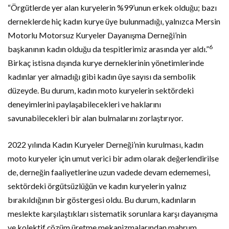
“Örgütlerde yer alan kuryelerin %99’unun erkek olduğu; bazı
derneklerde hiç kadın kurye üye bulunmadığı, yalnızca Mersin
Motorlu Motorsuz Kuryeler Dayanışma Derneği’nin
6
başkanının kadın olduğu da tespitlerimiz arasında yer aldı.”
Birkaç istisna dışında kurye derneklerinin yönetimlerinde
kadınlar yer almadığı gibi kadın üye sayısı da sembolik
düzeyde. Bu durum, kadın moto kuryelerin sektördeki
deneyimlerini paylaşabilecekleri ve haklarını
savunabilecekleri bir alan bulmalarını zorlaştırıyor.
2022 yılında Kadın Kuryeler Derneği’nin kurulması, kadın
moto kuryeler için umut verici bir adım olarak değerlendirilse
de, derneğin faaliyetlerine uzun vadede devam edememesi,
sektördeki örgütsüzlüğün ve kadın kuryelerin yalnız
bırakıldığının bir göstergesi oldu. Bu durum, kadınların
meslekte karşılaştıkları sistematik sorunlara karşı dayanışma
ve kolektif çözüm üretme mekanizmalarından mahrum