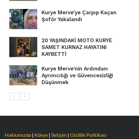
Kurye Merve’ye Çarpıp Kaçan
Şoför Yakalandı
20 YAŞINDAKİ MOTO KURYE
SAMET KURNAZ HAYATINI
KAYBETTİ
Kurye Merve’nin Ardından:
Ayrımcılığı ve Güvencesizliği
Düşünmek
Hakkımızda
|
Künye
|
İletişim
|
Gizlilik Politikası