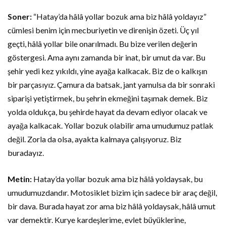
Soner:
“Hatay’da hâlâ yollar bozuk ama biz hâlâ yoldayız”
cümlesi benim için mecburiyetin ve direnişin özeti. Üç yıl
geçti, hâlâ yollar bile onarılmadı. Bu bize verilen değerin
göstergesi. Ama aynı zamanda bir inat, bir umut da var. Bu
şehir yedi kez yıkıldı, yine ayağa kalkacak. Biz de o kalkışın
bir parçasıyız. Çamura da batsak, jant yamulsa da bir sonraki
siparişi yetiştirmek, bu şehrin ekmeğini taşımak demek. Biz
yolda oldukça, bu şehirde hayat da devam ediyor olacak ve
ayağa kalkacak. Yollar bozuk olabilir ama umudumuz patlak
değil. Zorla da olsa, ayakta kalmaya çalışıyoruz. Biz
buradayız.
Metin:
Hatay’da yollar bozuk ama biz hâlâ yoldaysak, bu
umudumuzdandır. Motosiklet bizim için sadece bir araç değil,
bir dava. Burada hayat zor ama biz hâlâ yoldaysak, hâlâ umut
var demektir. Kurye kardeşlerime, evlet büyüklerine,