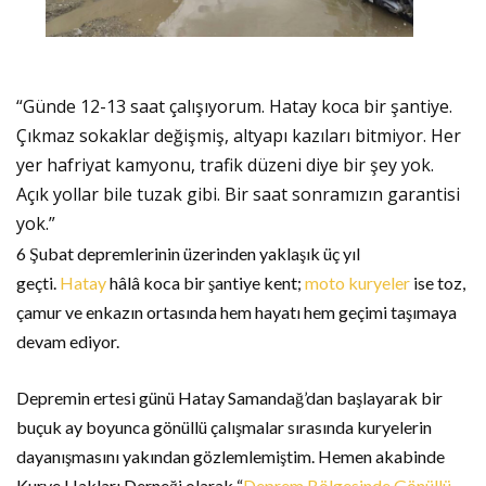
“Günde 12-13 saat çalışıyorum. Hatay koca bir şantiye.
Çıkmaz sokaklar değişmiş, altyapı kazıları bitmiyor. Her
yer hafriyat kamyonu, trafik düzeni diye bir şey yok.
Açık yollar bile tuzak gibi. Bir saat sonramızın garantisi
yok.”
6 Şubat depremlerinin üzerinden yaklaşık üç yıl
geçti.
Hatay
hâlâ koca bir şantiye kent;
moto kuryeler
ise toz,
çamur ve enkazın ortasında hem hayatı hem geçimi taşımaya
devam ediyor.
Depremin ertesi günü Hatay Samandağ’dan başlayarak bir
buçuk ay boyunca gönüllü çalışmalar sırasında kuryelerin
dayanışmasını yakından gözlemlemiştim. Hemen akabinde
Kurye Hakları Derneği olarak “
Deprem Bölgesinde Gönüllü