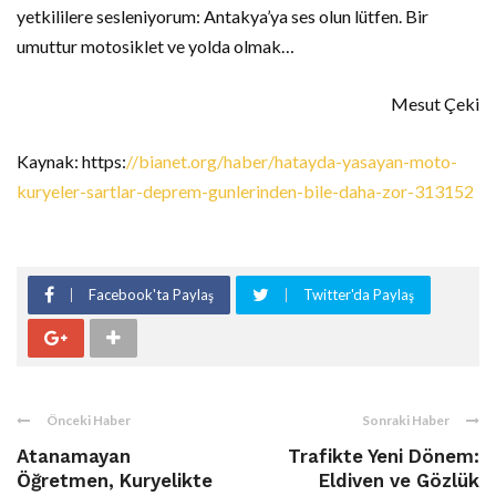
yetkililere sesleniyorum: Antakya’ya ses olun lütfen. Bir
umuttur motosiklet ve yolda olmak…
Mesut Çeki
Kaynak: https:
//bianet.org/haber/hatayda-yasayan-moto-
kuryeler-sartlar-deprem-gunlerinden-bile-daha-zor-313152
Facebook'ta Paylaş
Twitter'da Paylaş
Önceki Haber
Sonraki Haber
Atanamayan
Trafikte Yeni Dönem:
Öğretmen, Kuryelikte
Eldiven ve Gözlük