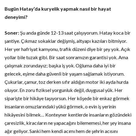
Bugün Hatay’da kuryelik yapmak nasıl bir hayat
deneyimi?
Soner:
Şu anda günde 12-13 saat çalışıyorum. Hatay koca bir
şantiye. Çıkmaz sokaklar değişmiş, altyapı kazıları bitmiyor.
Her yer hafriyat kamyonu, trafik düzeni diye bir şey yok. Açık
yollar bile tuzak gibi. Bir saat sonramızın garantisi yok. Ama
çalışmak zorundayız; başka iş yok. Oğluma daha iyi bir
gelecek, eşime daha güvenli bir yaşam sağlamak istiyorum.
Çukurlar, çamur, toz derken sıfır aldığın motor iki ayda hurda
oluyor. En zoru fiziksel yorgunluk değil, duygusal yük. Her
siparişte bir hikâye taşıyorsun. Her köşede bir enkaz görmek
insanların omuzlarındaki yükü görmek, o evin iş yerinin
hikâyesini bilmek… Konteyner kentlerde insanların gözündeki
çaresizlik, kiracıların ne yapacağını bilememesi, her şey insana
ağır geliyor. Sanki hem kendi acımı hem de şehrin acısını