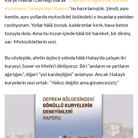
Kuryelerin Deneyimleri Raporu
”nu hazırlamıştık. Şimdi, aynı
kentte, aynı yollarda motosiklet üstündeki o insanlara yeniden
rastlıyorum. Yollar hâlâ bozuk, kaldırımlar kırık, hava beton
tozuyla dolu. Ama bu tozun içinde hâlâ bir hareket, bir direnç
var: Motosikletlerin sesi.
Bu söyleşide, afetin üçüncü yılında hâlâ Hatay’da çalışan iki
kuryeyi, Soner ve Metin’i dinliyoruz. Biri “anıların ve şartların
ağırlığını”, diğeri “yol kardeşliğini” anlatıyor. Ancak Hataylı
kuryelerin sesi ortak: “Yalnız değiliz ama güvencesiziz.”