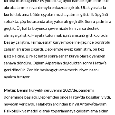
kirada oturduğumuz ev yıkıldı. Üç aylık hamile eşimle birlikte
akrabalarımızın yardımıyla enkazdan çıktık. Ufak yaralarla
kurtulduk ama bütün eşyalarımız, hayatımız gitti. İlk üç günü
sokakta, çöp kutusunda ateş yakarak geçirdik. Sonra çadırlara
geçtik. Üç hafta boyunca çevremizde kim varsa destek
olmaya çalıştık. Hayata tutunmak için Samsun’a gittik, orada
beş ay çalıştım. Firma, esnaf kurye modeline geçince bordrolu
çalışanları işten çıkardı. Depremde evsiz kalmıştım, bu kez
işsiz kaldım. Birkaç hafta sonra esnaf kurye olarak yeniden
sahaya döndüm. Oğlum Alparslan doğduktan sonra Hatay’a
geri döndük. Zor bir başlangıçtı ama mecburiyet insanı
ayakta tutuyor.
Metin:
Benim kuryelik serüvenim 2020’de, pandemi
döneminde başladı. Depremden önce Hatay’da koşullar iyiydi,
heyecan vericiydi. Felaketin ardından bir yıl Antalya’daydım.
Psikolojik ve maddi olarak toparlanmaya çalıştım ama aklım