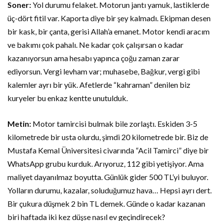
Soner:
Yol durumu felaket. Motorun jantı yamuk, lastiklerde
üç-dört fitil var. Kaporta diye bir şey kalmadı. Ekipman desen
bir kask, bir çanta, gerisi Allah’a emanet. Motor kendi aracım
ve bakımı çok pahalı. Ne kadar çok çalışırsan o kadar
kazanıyorsun ama hesabı yapınca çoğu zaman zarar
ediyorsun. Vergi levham var; muhasebe, Bağkur, vergi gibi
kalemler ayrı bir yük. Afetlerde “kahraman” denilen biz
kuryeler bu enkaz kentte unutulduk.
Metin:
Motor tamircisi bulmak bile zorlaştı. Eskiden 3-5
kilometrede bir usta olurdu, şimdi 20 kilometrede bir. Biz de
Mustafa Kemal Üniversitesi civarında “Acil Tamirci” diye bir
WhatsApp grubu kurduk. Arıyoruz, 112 gibi yetişiyor. Ama
maliyet dayanılmaz boyutta. Günlük gider 500 TL’yi buluyor.
Yolların durumu, kazalar, soluduğumuz hava… Hepsi ayrı dert.
Bir çukura düşmek 2 bin TL demek. Günde o kadar kazanan
biri haftada iki kez düşse nasıl ev geçindirecek?