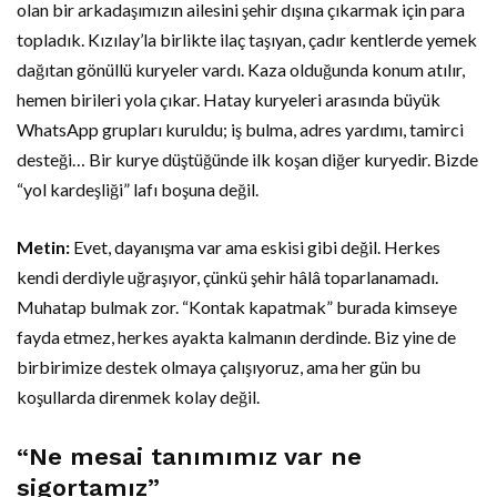
olan bir arkadaşımızın ailesini şehir dışına çıkarmak için para
topladık. Kızılay’la birlikte ilaç taşıyan, çadır kentlerde yemek
dağıtan gönüllü kuryeler vardı. Kaza olduğunda konum atılır,
hemen birileri yola çıkar. Hatay kuryeleri arasında büyük
WhatsApp grupları kuruldu; iş bulma, adres yardımı, tamirci
desteği… Bir kurye düştüğünde ilk koşan diğer kuryedir. Bizde
“yol kardeşliği” lafı boşuna değil.
Metin:
Evet, dayanışma var ama eskisi gibi değil. Herkes
kendi derdiyle uğraşıyor, çünkü şehir hâlâ toparlanamadı.
Muhatap bulmak zor. “Kontak kapatmak” burada kimseye
fayda etmez, herkes ayakta kalmanın derdinde. Biz yine de
birbirimize destek olmaya çalışıyoruz, ama her gün bu
koşullarda direnmek kolay değil.
“Ne mesai tanımımız var ne
sigortamız”