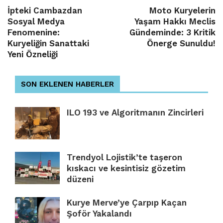
İpteki Cambazdan
Moto Kuryelerin
Sosyal Medya
Yaşam Hakkı Meclis
Fenomenine:
Gündeminde: 3 Kritik
Kuryeliğin Sanattaki
Önerge Sunuldu!
Yeni Özneliği
SON EKLENEN HABERLER
ILO 193 ve Algoritmanın Zincirleri
Trendyol Lojistik’te taşeron
kıskacı ve kesintisiz gözetim
düzeni
Kurye Merve’ye Çarpıp Kaçan
Şoför Yakalandı