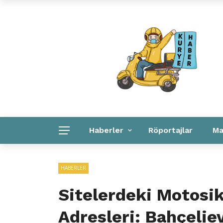
Kuryeler Konuşuyor
Kurye Haber
Linkler
Haberler
Röportajlar
Ma
Kurye Haber
Linkler
Kurumsal
HABERLER
Sitelerdeki Motosik
Adresleri: Bahçelie