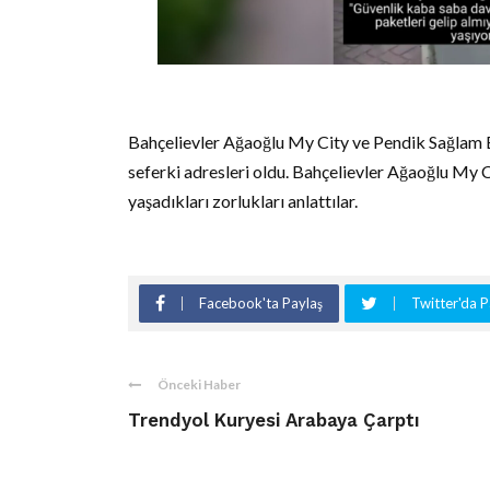
Bahçelievler Ağaoğlu My City ve Pendik Sağlam Ba
seferki adresleri oldu. Bahçelievler Ağaoğlu My C
yaşadıkları zorlukları anlattılar.
Facebook'ta Paylaş
Twitter'da P
Önceki Haber
Trendyol Kuryesi Arabaya Çarptı