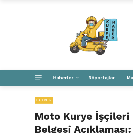
Kuryeler Konuşuyor
Kurye Haber
Linkler
Haberler
Röportajlar
Ma
Kurye Haber
Linkler
Kurumsal
HABERLER
Moto Kurye İşçileri
Belgesi Açıklaması