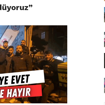
düyoruz”