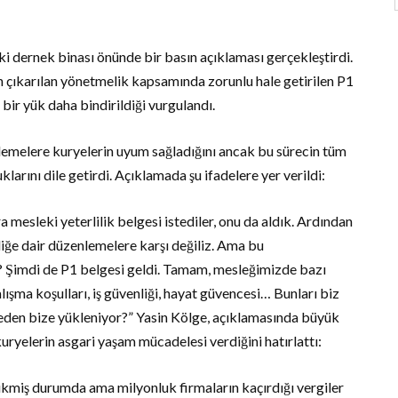
ki dernek binası önünde bir basın açıklaması gerçekleştirdi.
 çıkarılan yönetmelik kapsamında zorunlu hale getirilen P1
bir yük daha bindirildiği vurgulandı.
emelere kuryelerin uyum sağladığını ancak bu sürecin tüm
larını dile getirdi. Açıklamada şu ifadelere yer verildi:
ra mesleki yeterlilik belgesi istediler, onu da aldık. Ardından
iğe dair düzenlemelere karşı değiliz. Ama bu
? Şimdi de P1 belgesi geldi. Tamam, mesleğimizde bazı
lışma koşulları, iş güvenliği, hayat güvencesi… Bunları biz
neden bize yükleniyor?” Yasin Kölge, açıklamasında büyük
uryelerin asgari yaşam mücadelesi verdiğini hatırlattı:
kmiş durumda ama milyonluk firmaların kaçırdığı vergiler