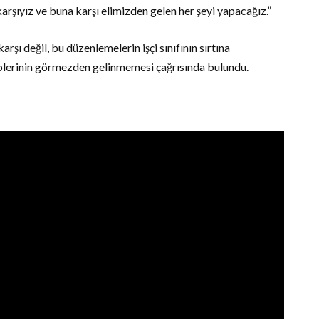
arşıyız ve buna karşı elimizden gelen her şeyi yapacağız.”
şı değil, bu düzenlemelerin işçi sınıfının sırtına
eplerinin görmezden gelinmemesi çağrısında bulundu.