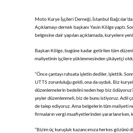
Moto Kurye İşçileri Derneği, İstanbul Bağcılar’da
Açıklamayı dernek başkanı Yasin Kölge yaptı. Son
belgesine dair yapılan açıklamada, kuryelere yeni 
Başkan Kölge, bugüne kadar getirilen tüm düzenl
maliyetinin işçilere yüklenmesinden şikâyetçi olduk
“Önce çantayı ruhsata işletin dediler, işlettik. Son
UTTS zorunluluğu geldi, ona da uyduk. Biz kuryel
düzenlemelerin bedelini neden hep biz ödüyoruz
şeyler düzenlenmeli, biz de bunu istiyoruz. Adil ça
de talep ediyoruz. Ama belgelerin tüm maliyeti 
firmaların vergi muafiyetlerinden yararlanırken, k
“Bizim üç kuruşluk kazancımıza herkes gözünü di