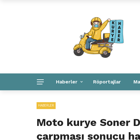
Kuryeler Konuşuyor
Kurye Haber
Linkler
Haberler
Röportajlar
Ma
Kurye Haber
Linkler
Kurumsal
HABERLER
Moto kurye Soner D
çarpması sonucu ha