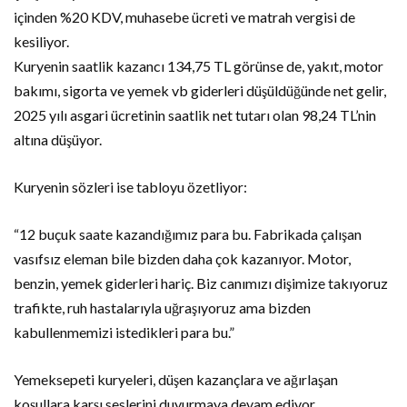
içinden %20 KDV, muhasebe ücreti ve matrah vergisi de
kesiliyor.
Kuryenin saatlik kazancı 134,75 TL görünse de, yakıt, motor
bakımı, sigorta ve yemek vb giderleri düşüldüğünde net gelir,
2025 yılı asgari ücretinin saatlik net tutarı olan 98,24 TL’nin
altına düşüyor.
Kuryenin sözleri ise tabloyu özetliyor:
“12 buçuk saate kazandığımız para bu. Fabrikada çalışan
vasıfsız eleman bile bizden daha çok kazanıyor. Motor,
benzin, yemek giderleri hariç. Biz canımızı dişimize takıyoruz
trafikte, ruh hastalarıyla uğraşıyoruz ama bizden
kabullenmemizi istedikleri para bu.”
Yemeksepeti kuryeleri, düşen kazançlara ve ağırlaşan
koşullara karşı seslerini duyurmaya devam ediyor.