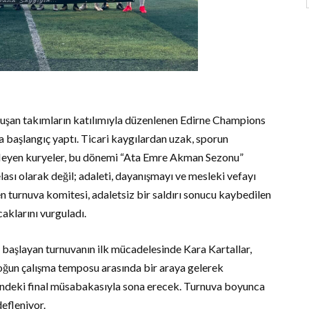
uşan takımların katılımıyla düzenlenen Edirne Champions
a başlangıç yaptı. Ticari kaygılardan uzak, sporun
efleyen kuryeler, bu dönemi “Ata Emre Akman Sezonu”
belası olarak değil; adaleti, dayanışmayı ve mesleki vefayı
en turnuva komitesi, adaletsiz bir saldırı sonucu kaybedilen
aklarını vurguladı.
 başlayan turnuvanın ilk mücadelesinde Kara Kartallar,
yoğun çalışma temposu arasında bir araya gelerek
hindeki final müsabakasıyla sona erecek. Turnuva boyunca
efleniyor.