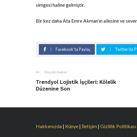
simgesi haline gelmiştir.
Bir kez daha Ata Emre Akman’ın ailesine ve sevenl
Facebook'ta Paylaş
Twitter'da P
Önceki Haber
Trendyol Lojistik İşçileri: Kölelik
Düzenine Son
Hakkımızda
|
Künye
|
İletişim
|
Gizlilik Politikası