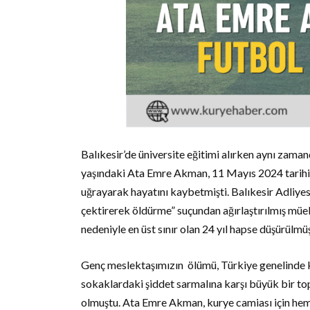
Balıkesir’de üniversite eğitimi alırken aynı zam
yaşındaki Ata Emre Akman, 11 Mayıs 2024 tarihinde
uğrayarak hayatını kaybetmişti. Balıkesir Adliye
çektirerek öldürme” suçundan ağırlaştırılmış müe
nedeniyle en üst sınır olan 24 yıl hapse düşürülmü
Genç meslektaşımızın ölümü, Türkiye genelinde ku
sokaklardaki şiddet sarmalına karşı büyük bir to
olmuştu. Ata Emre Akman, kurye camiası için he