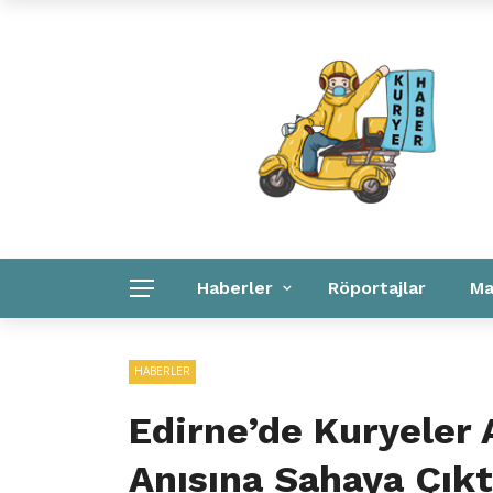
Kuryeler Konuşuyor
Kurye Haber
Linkler
Haberler
Röportajlar
Ma
Kurye Haber
Linkler
Kurumsal
HABERLER
Edirne’de Kuryeler
Anısına Sahaya Çık