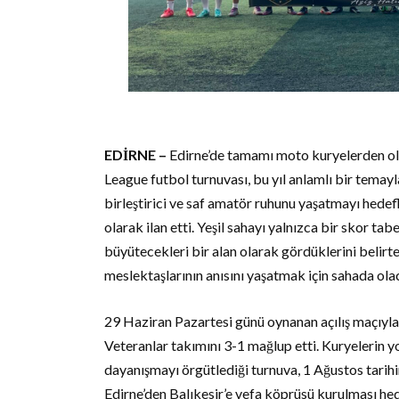
EDİRNE –
Edirne’de tamamı moto kuryelerden ol
League futbol turnuvası, bu yıl anlamlı bir temayl
birleştirici ve saf amatör ruhunu yaşatmayı hed
olarak ilan etti. Yeşil sahayı yalnızca bir skor ta
büyütecekleri bir alan olarak gördüklerini belirt
meslektaşlarının anısını yaşatmak için sahada olac
29 Haziran Pazartesi günü oynanan açılış maçıyla
Veteranlar takımını 3-1 mağlup etti. Kuryelerin 
dayanışmayı örgütlediği turnuva, 1 Ağustos tari
Edirne’den Balıkesir’e vefa köprüsü kurulması hed