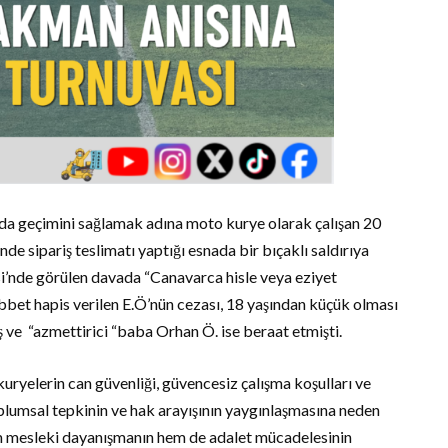
anda geçimini sağlamak adına moto kurye olarak çalışan 20
 sipariş teslimatı yaptığı esnada bir bıçaklı saldırıya
si’nde görülen davada “Canavarca hisle veya eziyet
bbet hapis verilen E.Ö’nün cezası, 18 yaşından küçük olması
ş ve “azmettirici “baba Orhan Ö. ise beraat etmişti.
ryelerin can güvenliği, güvencesiz çalışma koşulları ve
plumsal tepkinin ve hak arayışının yaygınlaşmasına neden
m mesleki dayanışmanın hem de adalet mücadelesinin