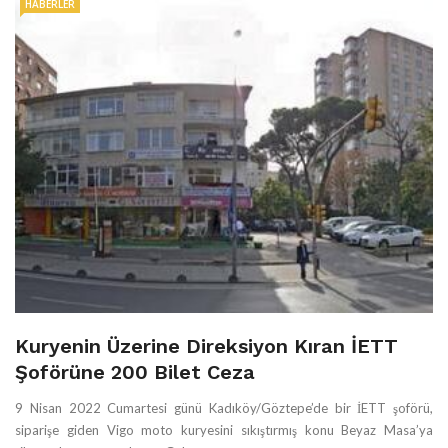
HABERLER
Kuryenin Üzerine Direksiyon Kıran İETT
Şoförüne 200 Bilet Ceza
9 Nisan 2022 Cumartesi günü Kadıköy/Göztepe’de bir İETT şoförü,
siparişe giden Vigo moto kuryesini sıkıştırmış konu Beyaz Masa’ya