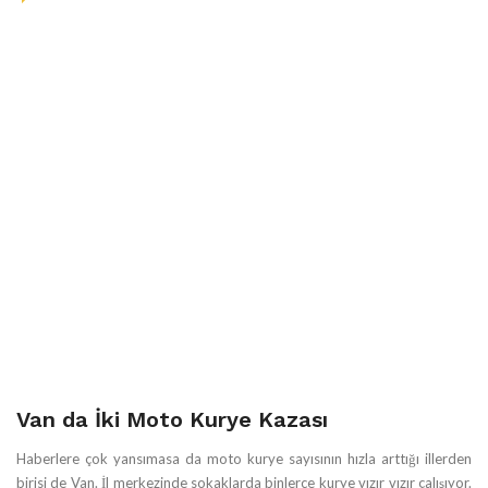
Van da İki Moto Kurye Kazası
Haberlere çok yansımasa da moto kurye sayısının hızla arttığı illerden
birisi de Van. İl merkezinde sokaklarda binlerce kurye vızır vızır çalışıyor.